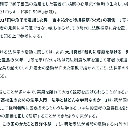
問等で獅子奮迅の活躍をした著者が、検察の心意気や当時の生々しい経
２「ロッキード事件50年」
参照）。
権力」「田中角栄を逮捕した男－吉永祐介と特捜検察『栄光』の裏側－」
等
著者の見解には同意できない点もあるが、その時代に法務検察に身を置
を知る上で参考になる。
ける法律家の活動に関しては、まず、
大川真郎「裁判に尊厳を懸ける－
豊島の50年－」
等を挙げたい。私は司法制度改革を通じて著者の知遇
難を乗り越えていく弁護士の活動が抑えた筆致で描かれており、法律家の
る。
むことが多い中で、実用を離れて大きく視野を広げられることがある。
」「高校生のための法学入門－法学とはどんな学問なのかー」
は、我が
して権利義務に置き換えるという法学あるいは法的思考の重要性を説く
学の意義を正しく理解することができたような気がする。
－この国のかたちと西洋体験－」
も、明治憲法が当時の激動する内外の