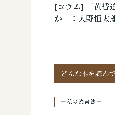
[コラム] 「黄
か」：大野恒太
どんな本を読ん
―私の読書法―