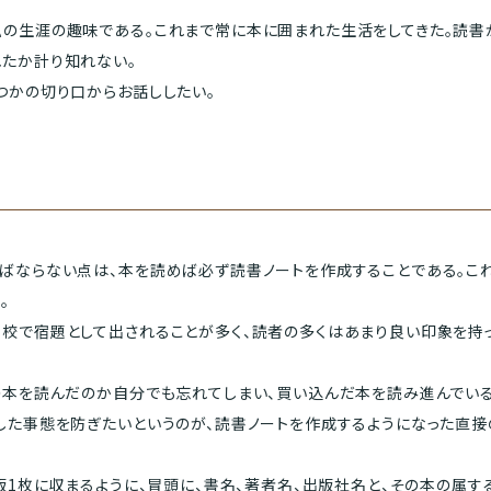
の生涯の趣味である。これまで常に本に囲まれた生活をしてきた。読書
たか計り知れない。
つかの切り口からお話ししたい。
ならない点は、本を読めば必ず読書ノートを作成することである。これ
。
校で宿題として出されることが多く、読者の多くはあまり良い印象を持
の本を読んだのか自分でも忘れてしまい、買い込んだ本を読み進んでいる
した事態を防ぎたいというのが、読書ノートを作成するようになった直接
版1枚に収まるように、冒頭に、書名、著者名、出版社名と、その本の属す