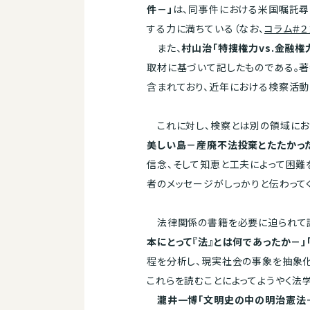
件－」
は、同事件における米国嘱託尋
する力に満ちている（なお、
コラム＃２
また、
村山治「特捜権力vs.金融
取材に基づいて記したものである。
含まれており、近年における検察活動
これに対し、検察とは別の領域にお
美しい島－産廃不法投棄とたたかった
信念、そして知恵と工夫によって困
者のメッセージがしっかりと伝わってく
法律関係の書籍を必要に迫られて読
本にとって『法』とは何であったか－
程を分析し、現実社会の事象を抽象化
これらを読むことによってようやく法
瀧井一博「文明史の中の明治憲法