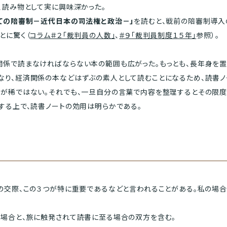
、読み物として実に興味深かった。
ての陪審制－近代日本の司法権と政治－」
を読むと、戦前の陪審制導
とに驚く（
コラム＃２「裁判員の人数」
、
＃９「裁判員制度１５年」
参照）。
係で読まなければならない本の範囲も広がった。もっとも、長年身を置
り、経済関係の本などはずぶの素人として読むことになるため、読書ノ
スが稀ではない。それでも、一旦自分の言葉で内容を整理するとその限度
する上で、読書ノートの効用は明らかである。
の交際、この３つが特に重要であるなどと言われることがある。私の場合
場合と、旅に触発されて読書に至る場合の双方を含む。