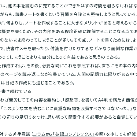
には、他の本を読むのに充てることができたはずの時間を削らなければな
らも、読書ノートを書くという習慣を今後とも堅持しようと思っている。
が、何よりも、ノートを作成することに大きなメリットがあると考えるから
の概要を書くため、その内容をある程度正確に理解することになる点であ
のないまま終わってしまうことが多い。その点、ノートを書くためには、
で、読書中メモを取ったり、付箋を付けたりするなどかなり面倒な作業
ってしまうことよりも自分にとって有益であると思うのである。
作成すれば、その後、必要な時にこれを参照すれば、直ちにその本の内
かのページを読み返しながら書いている。人間の記憶力に限りがある中
れは日記の作成にも通じることであろう。
を書き続けている。
わざ苦労してその内容を要約し、「感想等」を書いてA4判を満たす価値
で、「このような本を読むことに貴重な時間を浪費すべきではなかった。」
その辺りの見切りをつけ、思い切って簡素化する必要があると自覚してい
対する苦手意識（
コラム＃６「英語コンプレックス」
参照）を少しでも軽減