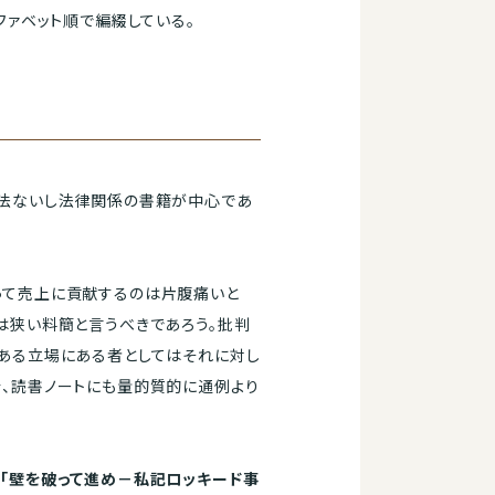
ファベット順で編綴している。
司法ないし法律関係の書籍が中心であ
って売上に貢献するのは片腹痛いと
は狭い料簡と言うべきであろう。批判
ある立場にある者としてはそれに対し
、読書ノートにも量的質的に通例より
「壁を破って進め－私記ロッキード事