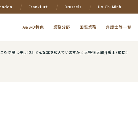
ondon
Frankfurt
Brussels
Ho Chi Minh
A&Sの特色
業務分野
国際業務
弁護士等一覧
迫るころ夕陽は美し#23 どんな本を読んでいますか」：大野恒太郎弁護士（顧問）