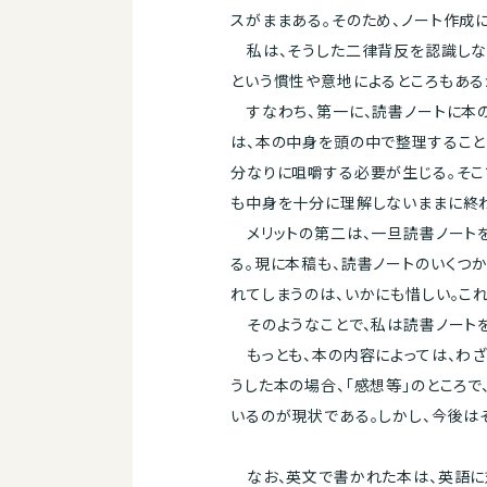
スがままある。そのため、ノート作成
私は、そうした二律背反を認識しなが
という慣性や意地によるところもある
すなわち、第一に、読書ノートに本
は、本の中身を頭の中で整理すること
分なりに咀嚼する必要が生じる。そこ
も中身を十分に理解しないままに終わ
メリットの第二は、一旦読書ノートを
る。現に本稿も、読書ノートのいくつ
れてしまうのは、いかにも惜しい。こ
そのようなことで、私は読書ノート
もっとも、本の内容によっては、わざ
うした本の場合、「感想等」のところ
いるのが現状である。しかし、今後は
なお、英文で書かれた本は、英語に