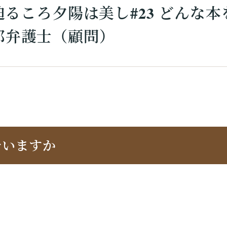
昏迫るころ夕陽は美し#23 どんな
郎弁護士（顧問）
でいますか