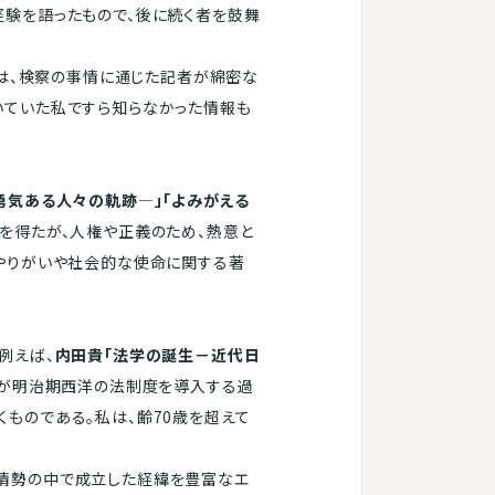
験を語ったもので、後に続く者を鼓舞
は、検察の事情に通じた記者が綿密な
いていた私ですら知らなかった情報も
勇気ある人々の軌跡―」「よみがえる
を得たが、人権や正義のため、熱意と
やりがいや社会的な使命に関する著
例えば、
内田貴「法学の誕生－近代日
国が明治期西洋の法制度を導入する過
ものである。私は、齢70歳を超えて
情勢の中で成立した経緯を豊富なエ