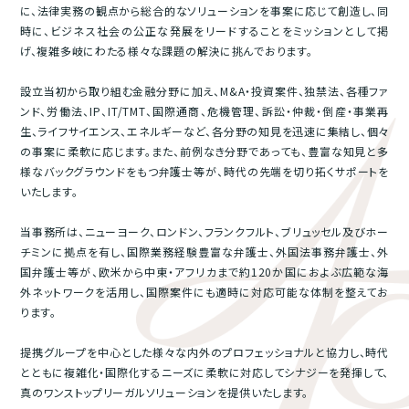
に、法律実務の観点から総合的なソリューションを事案に応じて創造し、同
時に、ビジネス社会の公正な発展をリードすることをミッションとして掲
げ、複雑多岐にわたる様々な課題の解決に挑んでおります。
設立当初から取り組む金融分野に加え、M&A・投資案件、独禁法、各種ファ
ンド、労働法、IP、IT/TMT、国際通商、危機管理、訴訟・仲裁・倒産・事業再
生、ライフサイエンス、エネルギーなど、各分野の知見を迅速に集結し、個々
の事案に柔軟に応じます。また、前例なき分野であっても、豊富な知見と多
様なバックグラウンドをもつ弁護士等が、時代の先端を切り拓くサポートを
いたします。
当事務所は、ニューヨーク、ロンドン、フランクフルト、ブリュッセル及びホー
チミンに拠点を有し、国際業務経験豊富な弁護士、外国法事務弁護士、外
国弁護士等が、欧米から中東・アフリカまで約120か国におよぶ広範な海
外ネットワークを活用し、国際案件にも適時に対応可能な体制を整えてお
ります。
提携グループを中心とした様々な内外のプロフェッショナルと協力し、時代
とともに複雑化・国際化するニーズに柔軟に対応してシナジーを発揮して、
真のワンストップリーガルソリューションを提供いたします。