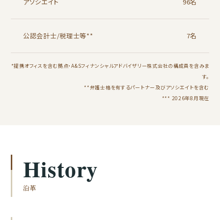
アソシエイト
96名
公認会計士/税理士等**
7名
*提携オフィスを含む拠点・A&Sフィナンシャルアドバイザリー株式会社の構成員を含みま
す。
**弁護士格を有するパートナー及びアソシエイトを含む
*** 2026年8月現在
History
沿革