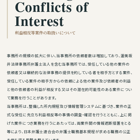
Conflicts of
Interest
利益相反等案件の取扱いについて
事務所の規模の拡大に伴い、当事務所の依頼者数は増加しており、渥美坂
井法律事務所弁護士法人を含む当事務所では、受任している他の案件の
依頼者又は継続的な法律事務の提供を約している者を相手方とする案件、
受任している案件の相手方からの依頼による他の案件及び依頼者の利益
と他の依頼者の利益が相反する又はその潜在的可能性のある案件につい
て業務を行うことがあります。
当事務所は、整備した所内規程及び情報管理システムに基づき、案件の正
式な受任に先立ち利益相反等の事情の調査・確認を行うとともに、上に掲
げた案件につき業務を行うにあたっては、両案件間の情報遮断措置をとる
等により、日本弁護士連合会の弁護士職務基本規程が求める職務の公正
を保ち得る態勢を整えています。