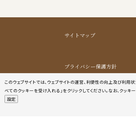
サイトマップ
プライバシー保護方針
欧州のデータ主体向けプライバシ
このウェブサイトでは、ウェブサイトの運営、利便性の向上及び利用状況
ー保護方針
べてのクッキーを受け入れる」をクリックしてください。なお、クッキ
ニューヨーク提携オフィスプライ
設定
バシー保護方針