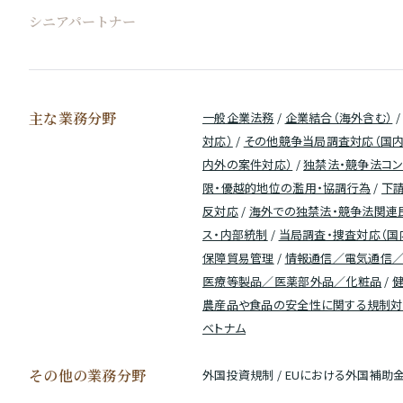
シニアパートナー
主な業務分野
一般企業法務
/
企業結合（海外含む）
対応）
/
その他競争当局調査対応（国内
内外の案件対応）
/
独禁法・競争法コン
限・優越的地位の濫用・協調行為
/
下
反対応
/
海外での独禁法・競争法関連
ス・内部統制
/
当局調査・捜査対応（国
保障貿易管理
/
情報通信／電気通信
医療等製品／医薬部外品／化粧品
/
農産品や食品の安全性に関する規制対
ベトナム
その他の業務分野
外国投資規制 / EUにおける外国補助