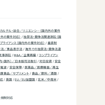
/
カルテル・談合／リニエンシ―（国内外の案件
外の案件対応）
/
独禁法・競争法関連訴訟（国
プライアンス（国内外の案件対応）
/
垂直制
請法／景品表示法
/
海外での独禁法・競争法違
民事訴訟
/
M&A／企業再編
/
コンプライアン
内・国外）／日本版司法取引
/
対日投資
/
安全
／電波
/
安全保障
/
医薬品／医療機器／再生
健康食品／サプリメント
/
食品／飲料／酒類
/
応
/
英国
/
EU／EU加盟国
/
北米／中南米
/
金規制対応