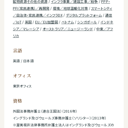
鉱物資源その他の資源
/
インフラ事業／建設工事／紛争
/
PPP・
PFI（官民連携）／再開発
/
環境／地球温暖化対策
/
スマートシティ
／自治体・官民連携／インフラDX
/
デジタルプラットフォーム
/
通信
／IoT
/
英国
/
EU／EU加盟国
/
ベトナム
/
シンガポール
/
インドネ
シア／マレーシア
/
オーストラリア／ニュージーランド
/
中東／アフ
リカ
言語
英語 / 日本語
オフィス
東京オフィス
資格
外国法事務弁護士（連合王国法）（2016年）
イングランド及びウェールズ事務弁護士（ソリシター）（2013年）
※渥美坂井法律事務所弁護士法人はイングランド及びウェールズの