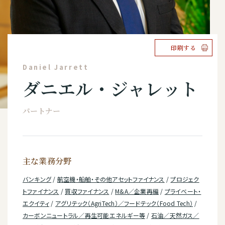
印刷する
Daniel Jarrett
ダニエル・ジャレット
パートナー
主な業務分野
バンキング
/
航空機・船舶・その他アセットファイナンス
/
プロジェク
トファイナンス
/
買収ファイナンス
/
M&A／企業再編
/
プライベート・
エクイティ
/
アグリテック（AgriTech）／フードテック（Food Tech）
/
カーボンニュートラル／再生可能エネルギー等
/
石油／天然ガス／