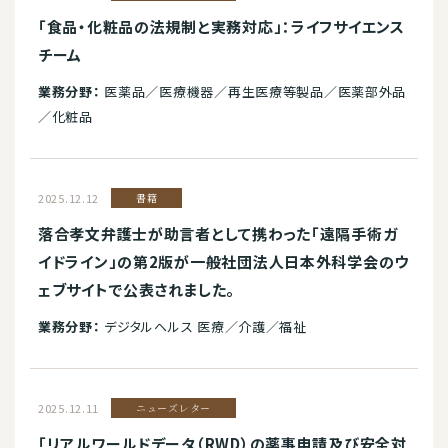
「食品・化粧品の法規制と実務対応」：ライフサイエンス
チーム
業務分野：
医薬品／医療機器／再生医療等製品／医薬部外品
／化粧品
2025.12.12
書籍
落合孝文弁護士が助言者として携わった「遠隔手術ガ
イドライン」の第2版が一般社団法人日本外科学会のウ
ェブサイトで公表されました。
業務分野：
デジタルヘルス 医療／介護／福祉
2025.12.11
ニューズレター
「リアルワールドデータ（RWD）の薬事申請及び安全対