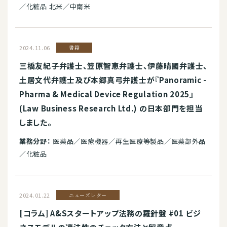
／化粧品 北米／中南米
2024.11.06
書籍
三橋友紀子弁護士、笠原智恵弁護士、伊藤晴國弁護士、
土居文代弁護士及び本郷真弓弁護士が『Panoramic -
Pharma & Medical Device Regulation 2025』
(Law Business Research Ltd.) の日本部門を担当
しました。
業務分野：
医薬品／医療機器／再生医療等製品／医薬部外品
／化粧品
2024.01.22
ニューズレター
[コラム] A&Sスタートアップ法務の羅針盤 #01 ビジ