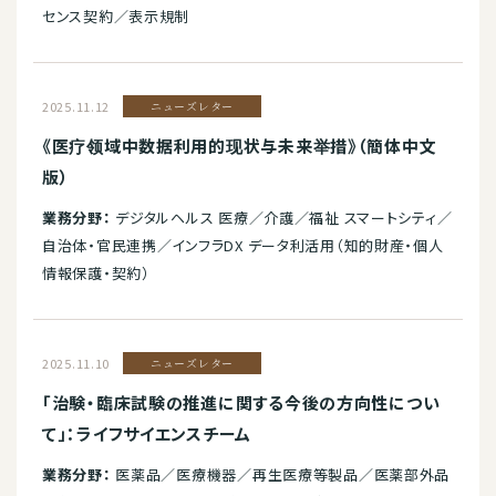
センス契約／表示規制
2025.11.12
ニューズレター
《医疗领域中数据利用的现状与未来举措》（簡体中文
版）
業務分野：
デジタルヘルス 医療／介護／福祉 スマートシティ／
自治体・官民連携／インフラDX データ利活用（知的財産・個人
情報保護・契約）
2025.11.10
ニューズレター
「治験・臨床試験の推進に関する今後の方向性につい
て」：ライフサイエンスチーム
業務分野：
医薬品／医療機器／再生医療等製品／医薬部外品