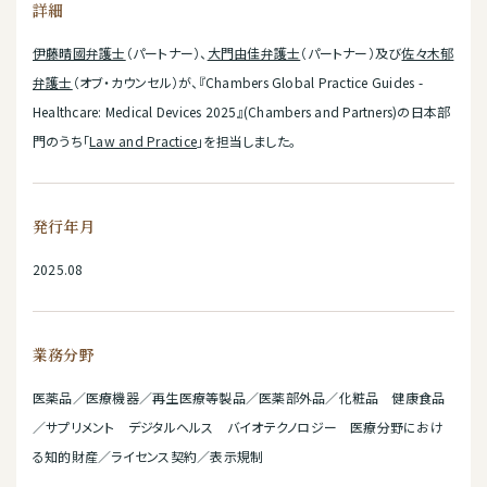
詳細
伊藤晴國弁護士
（パートナー）、
大門由佳弁護士
（パートナー）及び
佐々木郁
弁護士
（オブ・カウンセル）が、『Chambers Global Practice Guides -
Healthcare: Medical Devices 2025』(Chambers and Partners)の日本部
門のうち「
Law and Practice
」を担当しました。
発行年月
2025.08
業務分野
医薬品／医療機器／再生医療等製品／医薬部外品／化粧品 健康食品
／サプリメント デジタルヘルス バイオテクノロジー 医療分野におけ
る知的財産／ライセンス契約／表示規制