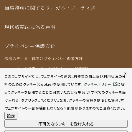
当事務所に関するリーガル・ノーティス
現代奴隷法に係る声明
プライバシー保護方針
欧州のデータ主体向けプライバシー保護方針
ニューヨーク提携オフィスプライバシー保護方針
X
このウェブサイトでは、ウェブサイトの運営、利便性の向上及び利用状況の分
析のためにクッキー（Cookie）を使用してい
ます。
クッキーポリシー
に従
クッキーポリシー
ってクッキーを使用することに同意いただける場合は「すべてのクッキーを受
け入れる」をクリックしてください。なお、クッキーの使用を制限した場合、本
AIポリシー
ウェブサイトの一部が機能しなくなる可能性がありますのでご注意ください。
設定
不可欠なクッキーを受け入れる