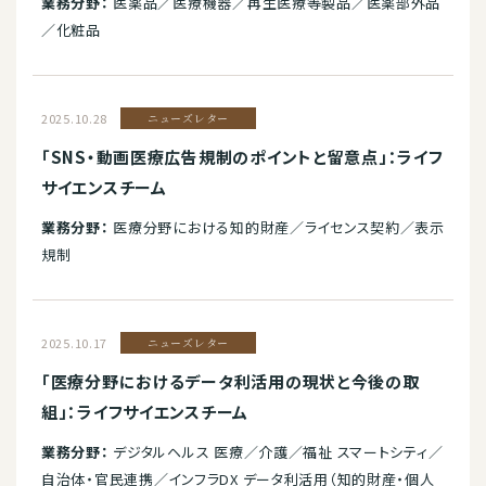
業務分野：
医薬品／医療機器／再生医療等製品／医薬部外品
／化粧品
2025.10.28
ニューズレター
「SNS・動画医療広告規制のポイントと留意点」：ライフ
サイエンスチーム
業務分野：
医療分野における知的財産／ライセンス契約／表示
規制
2025.10.17
ニューズレター
「医療分野におけるデータ利活用の現状と今後の取
組」：ライフサイエンスチーム
業務分野：
デジタルヘルス 医療／介護／福祉 スマートシティ／
自治体・官民連携／インフラDX データ利活用（知的財産・個人