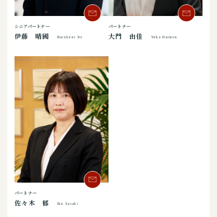
シニアパートナー
パートナー
伊藤 晴國
大門 由佳
Harukuni Ito
Yuka Daimon
パートナー
佐々木 郁
Iku Sasaki