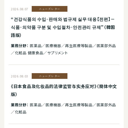
2026.08.07
ニューズレター
“건강식품의 수입·판매와 법규제 실무 대응【전편】－
식품·의약품 구분 및 수입절차·안전관리 규제”（韓国
語版）
業務分野：
医薬品／医療機器／再生医療等製品／医薬部外品
／化粧品 健康食品／サプリメント
2026.08.03
ニューズレター
《日本食品及化妆品的法律监管与实务应对》（簡体中文
版）
業務分野：
医薬品／医療機器／再生医療等製品／医薬部外品
／化粧品