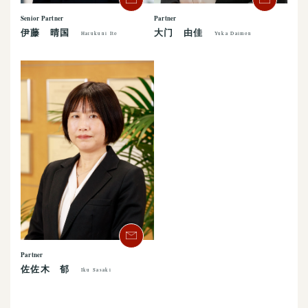
Senior Partner
Partner
伊藤 晴国
大门 由佳
Harukuni Ito
Yuka Daimon
Partner
佐佐木 郁
Iku Sasaki