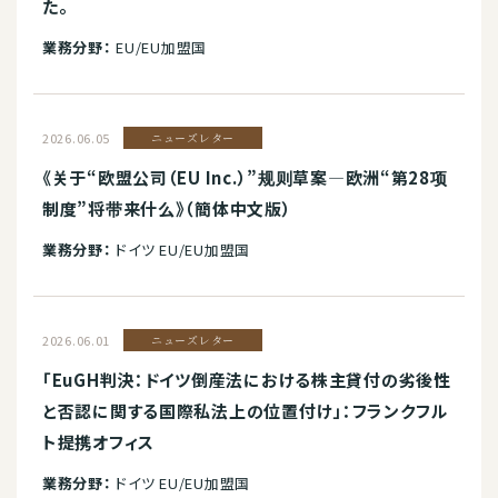
た。
業務分野：
EU/EU加盟国
2026.06.05
ニューズレター
《关于“欧盟公司（EU Inc.）”规则草案—欧洲“第28项
制度”将带来什么》（簡体中文版）
業務分野：
ドイツ EU/EU加盟国
2026.06.01
ニューズレター
「EuGH判決：ドイツ倒産法における株主貸付の劣後性
と否認に関する国際私法上の位置付け」：フランクフル
ト提携オフィス
業務分野：
ドイツ EU/EU加盟国