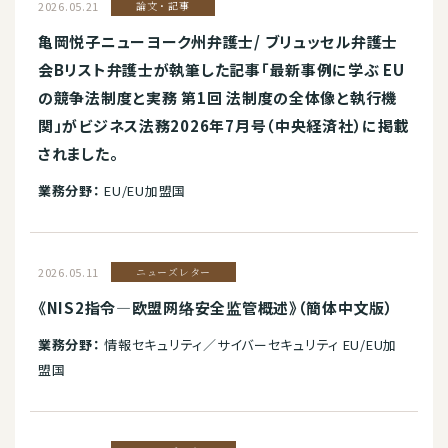
2026.05.21
論文・記事
亀岡悦子ニューヨーク州弁護士/ ブリュッセル弁護士
会Bリスト弁護士が執筆した記事「最新事例に学ぶ EU
の競争法制度と実務 第1回 法制度の全体像と執行機
関」がビジネス法務2026年7月号（中央経済社）に掲載
されました。
業務分野：
EU/EU加盟国
2026.05.11
ニューズレター
《NIS2指令—欧盟网络安全监管概述》（簡体中文版）
業務分野：
情報セキュリティ／サイバーセキュリティ EU/EU加
盟国