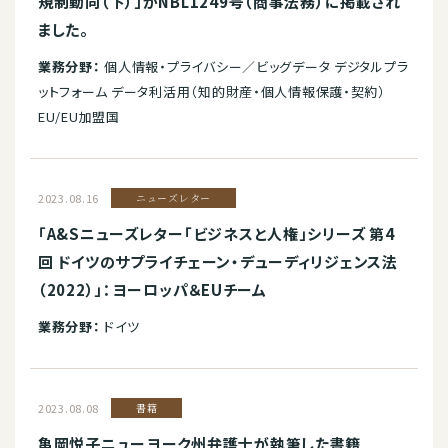
規制動向（下）」がNBL1249号（商事法務）に掲載され
ました。
業務分野：
個人情報・プライバシー／ビッグデータ デジタルプラ
ットフォーム データ利活用（知的財産・個人情報保護・契約）
EU/EU加盟国
2023.08.16
ニューズレター
「A&Sニューズレター「ビジネスと人権」シリーズ 第4
回 ドイツのサプライチェーン・デューディリジェンス法
（2022）」：ヨーロッパ＆EUチーム
業務分野：
ドイツ
2023.08.08
書籍
亀岡悦子ニューヨーク州弁護士が執筆した書籍