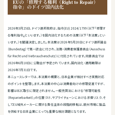
EUの「修理する権利（Right to Repair）
指令」のドイツ国内法化
2026年3月25日、ドイツ連邦政府は、指令(EU) 2024/1799（以下「修理す
る権利指令
」
といいます。）を国内法化するための法案（以下「本法案」とい
います。）を閣議決定しました。本法案は2026年5月20日にドイツ連邦議会
（Bundestag）で第一読会に付され、法務・消費者保護委員会（Ausschuss
für Recht und Verbraucherschutz）に付託されています。同委員会では
2026年6月10日に公聴会が予定されています。国内法化・適用期限は
2026年7月31日です。
本ニュースレターでは、本法案の概要と、日本企業が検討すべき実務対応
のポイントを整理します。本法案の中心は消費者向けの修理促進ですが、
影響はB2C取引に限定されません。一般売買法における「修理可能性
（Reparierbarkeit）」の位置づけ、サプライチェーンにおける求償リスク、そ
してEU域外メーカーに関する責任主体の段階的移転は、欧州市場に製品
を供給する日本企業にとっても重要な検討課題となります。