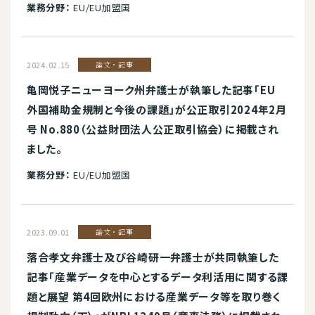
業務分野：
EU/EU加盟国
2024.02.15
論文・記事
亀岡悦子ニューヨーク州弁護士が執筆した記事「EU
外国補助金規制と今後の課題」が公正取引2024年2月
号 No.880（公益財団法人公正取引協会）に掲載され
ました。
業務分野：
EU/EU加盟国
2023.09.01
論文・記事
落合孝文弁護士及び谷崎研一弁護士が共同執筆した
記事「産業データを中心とするデータ利活用に関する課
題と展望 第4回欧州における産業データ等を取り巻く