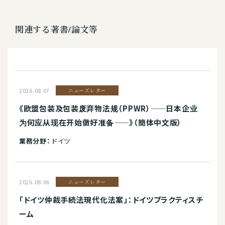
関連する著書/論文等
2026.08.07
ニューズレター
《欧盟包装及包装废弃物法规（PPWR）——日本企业
为何应从现在开始做好准备——》（簡体中文版）
業務分野：
ドイツ
2026.08.06
ニューズレター
「ドイツ仲裁手続法現代化法案」：ドイツプラクティスチ
ーム