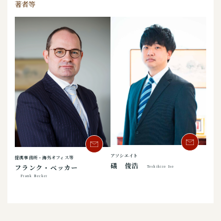
著者等
アソシエイト
提携事務所・海外オフィス等
礒 俊浩
フランク・ベッカー
Toshihiro Iso
Frank Becker