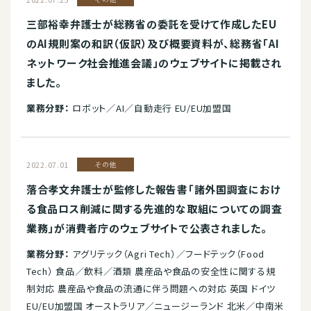
三部裕幸弁護士が総務省の委託を受けて作成したEU
のAI規則案の和訳（仮訳）及び概要資料が、総務省「AI
ネットワーク社会推進会議」のウェブサイトに掲載され
ました。
業務分野：
ロボット／AI／自動走行 EU/EU加盟国
2022.07.01
その他
落合孝文弁護士が監修した報告書「諸外国調査におけ
る食品ロス削減に関する先進的な取組についての調査
業務」が消費者庁のウェブサイトで公表されました。
業務分野：
アグリテック（Agri Tech）／フードテック（Food
Tech） 食品／飲料／酒類 農産品や食品の安全性に関する規
制対応 農産品や食品の流通に伴う問題への対応 英国 ドイツ
EU/EU加盟国 オーストラリア／ニュージーランド 北米／中南米