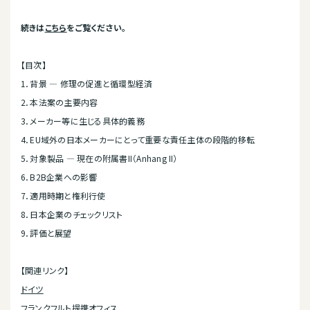
続きは
こちら
をご覧ください。
【目次】
1．背景 ― 修理の促進と循環型経済
2．本法案の主要内容
3．メーカー等に生じる具体的義務
4．EU域外の日本メーカーにとって重要な責任主体の段階的移転
5．対象製品 ― 現在の附属書II（Anhang II）
6．B2B企業への影響
7．適用時期と権利行使
8．日本企業のチェックリスト
9．評価と展望
【関連リンク】
ドイツ
フランクフルト提携オフィス