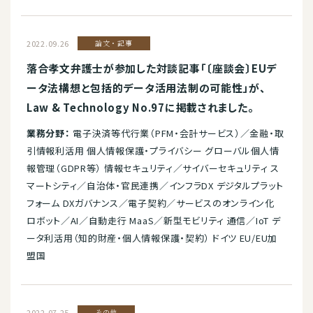
2022.09.26
論文・記事
落合孝文弁護士が参加した対談記事「〔座談会〕EUデ
ータ法構想と包括的データ活用法制の可能性」が、
Law & Technology No.97に掲載されました。
業務分野：
電子決済等代行業（PFM・会計サービス）／金融・取
引情報利活用 個人情報保護・プライバシー グローバル個人情
報管理（GDPR等） 情報セキュリティ／サイバーセキュリティ ス
マートシティ／自治体・官民連携／インフラDX デジタルプラット
フォーム DXガバナンス／電子契約／サービスのオンライン化
ロボット／AI／自動走行 MaaS／新型モビリティ 通信／IoT デ
ータ利活用（知的財産・個人情報保護・契約） ドイツ EU/EU加
盟国
2022.07.25
その他