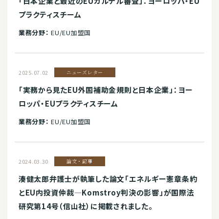
「日本企業と最近のEUカルテル審査」：ヨーロッパ・EU
プラクティスチーム
業務分野：
EU/EU加盟国
2025.07.02
ニューズレター
「実務から見たEU外国補助金規則と日本企業」：ヨー
ロッパ・EUプラクティスチーム
業務分野：
EU/EU加盟国
2024.03.30
論文・記事
湊健太郎弁護士が執筆した論文「エネルギー憲章条約
とEU内投資仲裁―Komstroy判決の影響」が国際法
研究第14号（信山社）に掲載されました。