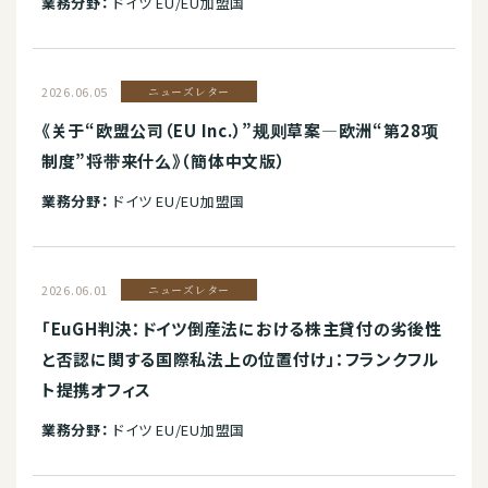
業務分野：
ドイツ EU/EU加盟国
2026.06.05
ニューズレター
《关于“欧盟公司（EU Inc.）”规则草案—欧洲“第28项
制度”将带来什么》（簡体中文版）
業務分野：
ドイツ EU/EU加盟国
2026.06.01
ニューズレター
「EuGH判決：ドイツ倒産法における株主貸付の劣後性
と否認に関する国際私法上の位置付け」：フランクフル
ト提携オフィス
業務分野：
ドイツ EU/EU加盟国