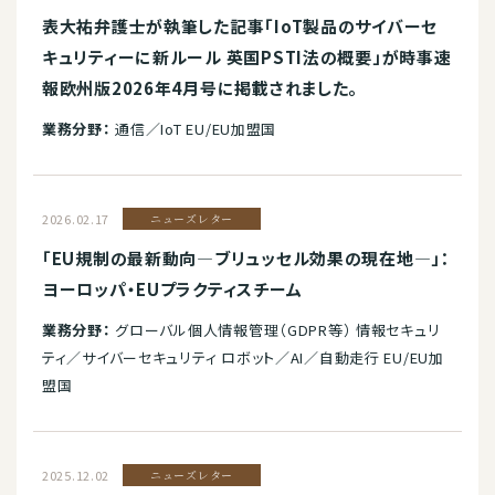
表大祐弁護士が執筆した記事「IoT製品のサイバーセ
キュリティーに新ルール 英国PSTI法の概要」が時事速
報欧州版2026年4月号に掲載されました。
業務分野：
通信／IoT EU/EU加盟国
2026.02.17
ニューズレター
「EU規制の最新動向―ブリュッセル効果の現在地―」：
ヨーロッパ・EUプラクティスチーム
業務分野：
グローバル個人情報管理（GDPR等） 情報セキュリ
ティ／サイバーセキュリティ ロボット／AI／自動走行 EU/EU加
盟国
2025.12.02
ニューズレター