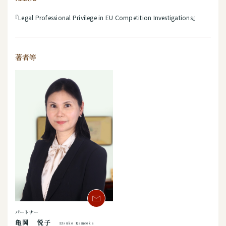
『Legal Professional Privilege in EU Competition Investigations』
著者等
パートナー
亀岡 悦子
Etsuko Kameoka