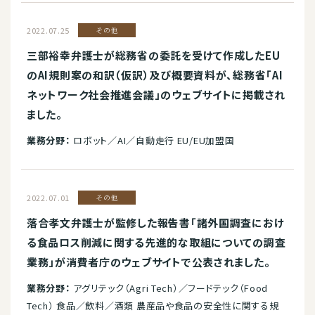
2022.07.25
その他
三部裕幸弁護士が総務省の委託を受けて作成したEU
のAI規則案の和訳（仮訳）及び概要資料が、総務省「AI
ネットワーク社会推進会議」のウェブサイトに掲載され
ました。
業務分野：
ロボット／AI／自動走行 EU/EU加盟国
2022.07.01
その他
落合孝文弁護士が監修した報告書「諸外国調査におけ
る食品ロス削減に関する先進的な取組についての調査
業務」が消費者庁のウェブサイトで公表されました。
業務分野：
アグリテック（Agri Tech）／フードテック（Food
Tech） 食品／飲料／酒類 農産品や食品の安全性に関する規