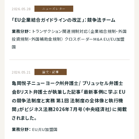
2026.05.28
ニューズレター
「EU企業結合ガイドラインの改正」：競争法チーム
業務分野：
トランザクション関連規制対応（企業結合規制・外国
投資規制・外国補助金規制） クロスボーダーM&A EU/EU加盟
国
2026.05.21
論文・記事
亀岡悦子ニューヨーク州弁護士/ ブリュッセル弁護士
会Bリスト弁護士が執筆した記事「最新事例に学ぶ EU
の競争法制度と実務 第1回 法制度の全体像と執行機
関」がビジネス法務2026年7月号（中央経済社）に掲載
されました。
業務分野：
EU/EU加盟国