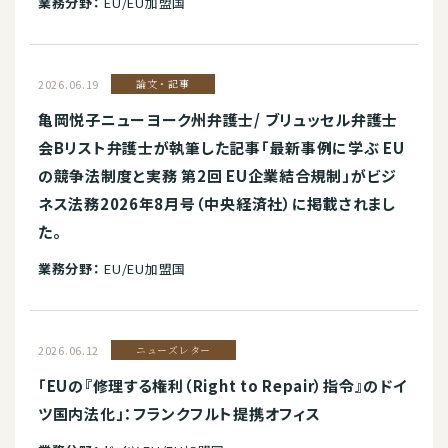
業務分野：
EU/EU加盟国
2026.06.19
論文・記事
亀岡悦子ニューヨーク州弁護士/ ブリュッセル弁護士
会Bリスト弁護士が執筆した記事「最新事例に学ぶ EU
の競争法制度と実務 第2回 EU企業結合規制」がビジ
ネス法務2026年8月号（中央経済社）に掲載されまし
た。
業務分野：
EU/EU加盟国
2026.06.12
ニューズレター
「EUの『修理する権利（Right to Repair）指令』のドイ
ツ国内法化」：フランクフルト提携オフィス