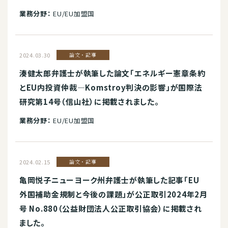
業務分野：
EU/EU加盟国
2024.03.30
論文・記事
湊健太郎弁護士が執筆した論文「エネルギー憲章条約
とEU内投資仲裁―Komstroy判決の影響」が国際法
研究第14号（信山社）に掲載されました。
業務分野：
EU/EU加盟国
2024.02.15
論文・記事
亀岡悦子ニューヨーク州弁護士が執筆した記事「EU
外国補助金規制と今後の課題」が公正取引2024年2月
号 No.880（公益財団法人公正取引協会）に掲載され
ました。