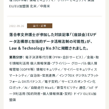
EU/EU加盟国 北米／中南米
2022.09.26
論文・記事
落合孝文弁護士が参加した対談記事「〔座談会〕EUデ
ータ法構想と包括的データ活用法制の可能性」が、
Law & Technology No.97に掲載されました。
業務分野：
電子決済等代行業（PFM・会計サービス）／金融・取
引情報利活用 個人情報保護・プライバシー グローバル個人情
報管理（GDPR等） 情報セキュリティ／サイバーセキュリティ ス
マートシティ／自治体・官民連携／インフラDX デジタルプラット
フォーム DXガバナンス／電子契約／サービスのオンライン化
ロボット／AI／自動走行 MaaS／新型モビリティ 通信／IoT デ
ータ利活用（知的財産・個人情報保護・契約） ドイツ EU/EU加
盟国