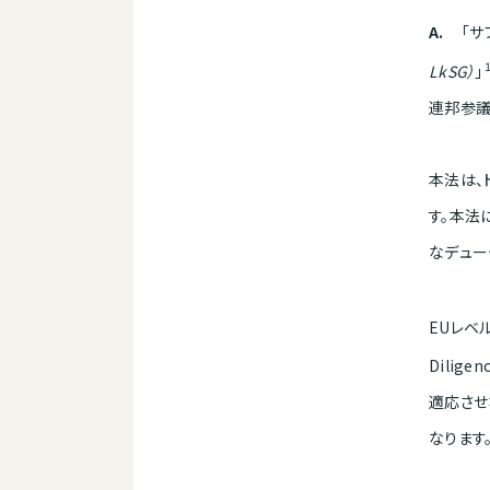
A.
「サ
LkSG
）
」
連邦参
本法は、
す。本法
なデュー
EUレベ
Diligenc
適応させ
なります