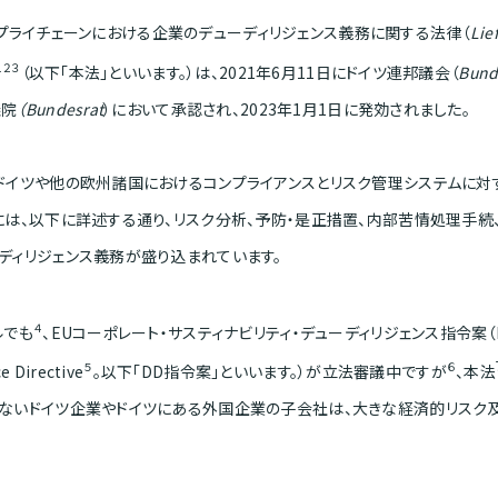
プライチェーンにおける企業のデューディリジェンス義務に関する法律（
Lie
１２３
（以下「本法」といいます。）は、2021年6月11日にドイツ連邦議会（
Bund
議院
（
Bundesrat
）において承認され、2023年1月1日に発効されました。
ドイツや他の欧州諸国におけるコンプライアンスとリスク管理システムに対
には、以下に詳述する通り、リスク分析、予防・是正措置、内部苦情処理手
ディリジェンス義務が盛り込まれています。
４
ルでも
、EUコーポレート・サスティナビリティ・デューディリジェンス指令案（EU Corpo
５
６
e Directive
。以下「DD指令案」といいます。）が立法審議中ですが
、本法
ないドイツ企業やドイツにある外国企業の子会社は、大きな経済的リスク及
。