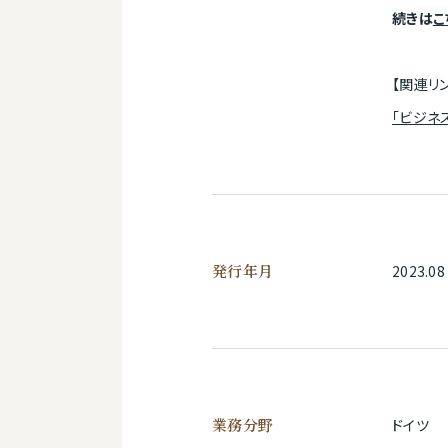
続きは
こ
【関連リ
「ビジネ
発行年月
2023.08
業務分野
ドイツ