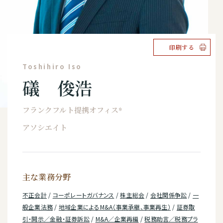
印刷する
Toshihiro Iso
礒 俊浩
フランクフルト提携オフィス*
アソシエイト
主な業務分野
不正会計
/
コーポレートガバナンス
/
株主総会
/
会社関係争訟
/
一
般企業法務
/
地域企業によるM&A（事業承継、事業再生）
/
証券取
引・開示／金融・証券訴訟
/
M&A／企業再編
/
税務助言／税務プラ