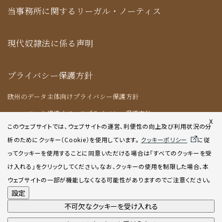
当事務所に関するリーガル・ノーティス
現代奴隷法に係る声明
プライバシー保護方針
欧州のデータ主体向けプライバシー保護方針
ニューヨーク提携オフィスプライバシー保護方針
X
このウェブサイトでは、ウェブサイトの運営、利便性の向上及び利用状況の分
析のためにクッキー（Cookie）を使用してい
ます。
クッキーポリシー
に従
クッキーポリシー
ってクッキーを使用することに同意いただける場合は「すべてのクッキーを受
け入れる」をクリックしてください。なお、クッキーの使用を制限した場合、本
AIポリシー
ウェブサイトの一部が機能しなくなる可能性がありますのでご注意ください。
設定
不可欠なクッキーを受け入れる