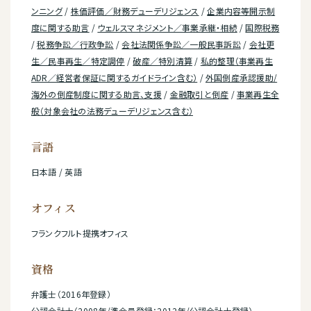
ンニング
/
株価評価／財務デューデリジェンス
/
企業内容等開示制
度に関する助言
/
ウェルスマネジメント／事業承継・相続
/
国際税務
/
税務争訟／行政争訟
/
会社法関係争訟／一般民事訴訟
/
会社更
生／民事再生／特定調停
/
破産／特別清算
/
私的整理（事業再生
ADR／経営者保証に関するガイドライン含む）
/
外国倒産承認援助/
海外の倒産制度に関する助言、支援
/
金融取引と倒産
/
事業再生全
般（対象会社の法務デューデリジェンス含む）
言語
日本語 / 英語
オフィス
フランクフルト提携オフィス
資格
弁護士（2016年登録）
公認会計士（2008年/準会員登録：2012年/公認会計士登録）