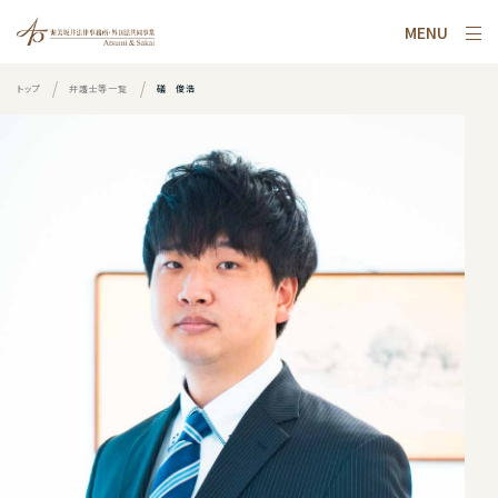
MENU
トップ
弁護士等一覧
礒 俊浩