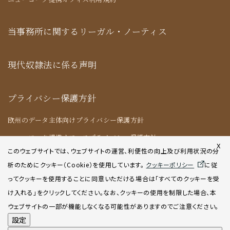
当事務所に関するリーガル・ノーティス
現代奴隷法に係る声明
プライバシー保護方針
欧州のデータ主体向けプライバシー保護方針
ニューヨーク提携オフィスプライバシー保護方針
X
このウェブサイトでは、ウェブサイトの運営、利便性の向上及び利用状況の分
析のためにクッキー（Cookie）を使用してい
ます。
クッキーポリシー
に従
クッキーポリシー
ってクッキーを使用することに同意いただける場合は「すべてのクッキーを受
け入れる」をクリックしてください。なお、クッキーの使用を制限した場合、本
AIポリシー
ウェブサイトの一部が機能しなくなる可能性がありますのでご注意ください。
設定