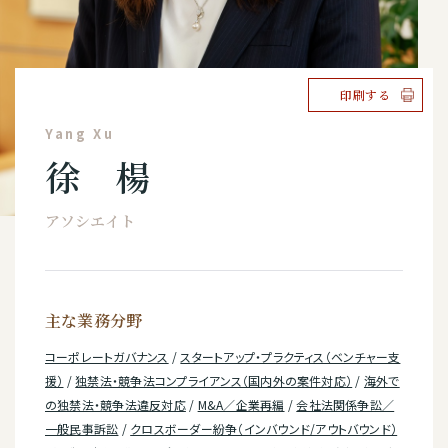
印刷する
Yang Xu
徐 楊
アソシエイト
主な業務分野
コーポレートガバナンス
/
スタートアップ・プラクティス（ベンチャー支
援）
/
独禁法・競争法コンプライアンス（国内外の案件対応）
/
海外で
の独禁法・競争法違反対応
/
M&A／企業再編
/
会社法関係争訟／
一般民事訴訟
/
クロスボーダー紛争（インバウンド/アウトバウンド）