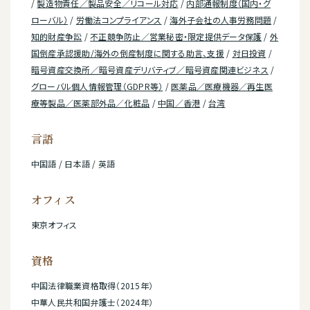
/
製造物責任／製品安全／リコール対応
/
内部通報制度（国内・グ
ローバル）
/
労働法コンプライアンス
/
海外子会社の人事労務問題
/
知的財産争訟
/
不正競争防止／営業秘密・限定提供データ保護
/
外
国倒産承認援助/海外の倒産制度に関する助言、支援
/
対日投資
/
暗号資産交換所／暗号資産デリバティブ／暗号資産関連ビジネス
/
グローバル個人情報管理（GDPR等）
/
医薬品／医療機器／再生医
療等製品／医薬部外品／化粧品
/
中国／香港
/
台湾
言語
中国語 / 日本語 / 英語
オフィス
東京オフィス
資格
中国法律職業資格取得（2015年）
中華人民共和国弁護士（2024年）