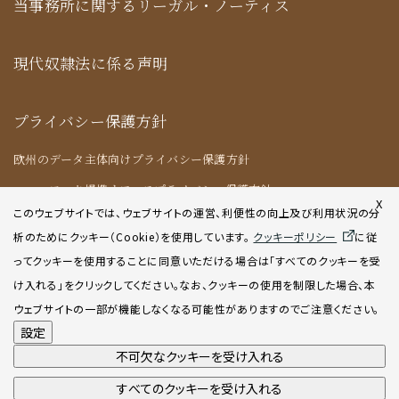
当事務所に関するリーガル・ノーティス
現代奴隷法に係る声明
プライバシー保護方針
欧州のデータ主体向けプライバシー保護方針
ニューヨーク提携オフィスプライバシー保護方針
X
このウェブサイトでは、ウェブサイトの運営、利便性の向上及び利用状況の分
析のためにクッキー（Cookie）を使用してい
ます。
クッキーポリシー
に従
クッキーポリシー
ってクッキーを使用することに同意いただける場合は「すべてのクッキーを受
け入れる」をクリックしてください。なお、クッキーの使用を制限した場合、本
AIポリシー
ウェブサイトの一部が機能しなくなる可能性がありますのでご注意ください。
設定
不可欠なクッキーを受け入れる
すべてのクッキーを受け入れる
©2001-2026 Atsumi & Sakai