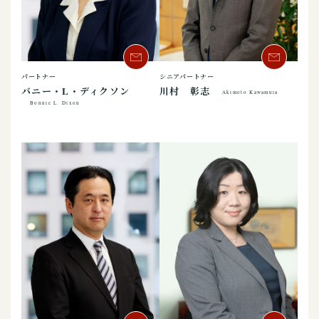
パートナー
シニアパートナー
バニー・L・ディクソン
川村 彰志
Akimoto Kawamura
Bonnie L. Dixon