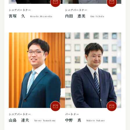
シニアパートナー
シニアパートナー
宮塚 久
内田 恵美
Hisashi Miyatsuka
Emi Uchida
シニアパートナー
パートナー
山島 達夫
中野 真
Tatsuo Yamashima
Makoto Nakano