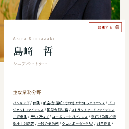
印刷する
Akira Shimazaki
島﨑 哲
シニアパートナー
主な業務分野
バンキング
/
保険
/
航空機・船舶・その他アセットファイナンス
/
プロ
ジェクトファイナンス
/
国際金融法務
/
ストラクチャードファイナンス
／証券化
/
デリバティブ
/
コーポレートガバナンス
/
委任状争奪／特
殊株主対応等
/
一般企業法務
/
クロスボーダーM&A
/
対日投資
/