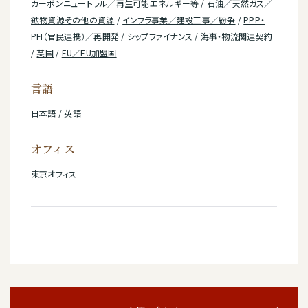
カーボンニュートラル／再生可能エネルギー等
/
石油／天然ガス／
鉱物資源その他の資源
/
インフラ事業／建設工事／紛争
/
PPP・
PFI（官民連携）／再開発
/
シップファイナンス
/
海事・物流関連契約
/
英国
/
EU／EU加盟国
言語
日本語 / 英語
オフィス
東京オフィス