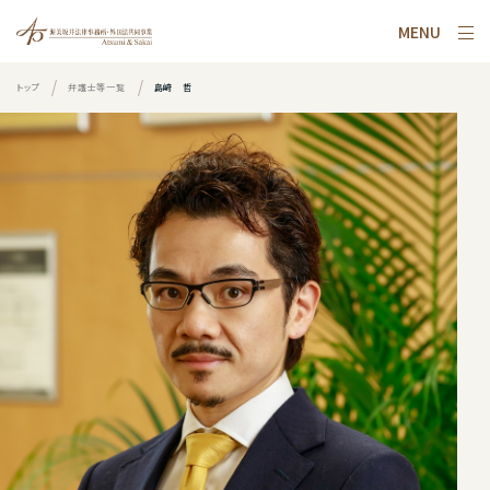
MENU
トップ
弁護士等一覧
島﨑 哲