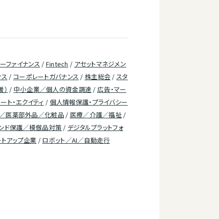
ーファイナンス
/
Fintech
/
アセットマネジメン
ィス
/
コーポレートガバナンス
/
株主総会
/
スタ
援）
/
中小企業／個人の資金調達
/
広告・マー
ート・エクイティ
/
個人情報保護・プライバシー
／医薬部外品／化粧品
/
医療／介護／福祉
/
ンド保護／模倣品対策
/
デジタルプラットフォ
ートアップ企業
/
ロボット／AI／自動走行