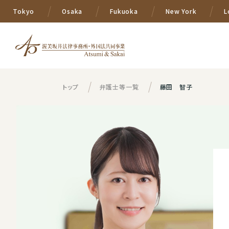
Tokyo
Osaka
Fukuoka
New York
L
トップ
弁護士等一覧
藤田 智子