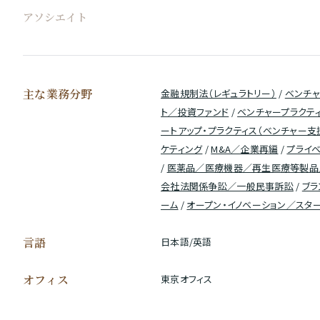
アソシエイト
主な業務分野
金融規制法（レギュラトリー）
/
ベンチャ
ト／投資ファンド
/
ベンチャープラクテ
ートアップ・プラクティス（ベンチャー支
ケティング
/
M&A／企業再編
/
プライベ
/
医薬品／医療機器／再生医療等製品
会社法関係争訟／一般民事訴訟
/
ブラ
ーム
/
オープン・イノベーション／スタ
言語
日本語/英語
オフィス
東京オフィス