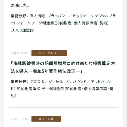
れました。
業務分野：
個人情報・プライバシー／ビッグデータ デジタルプラ
ットフォーム データ利活用（知的財産・個人情報保護・契約）
EU/EU加盟国
2023.07.27
ニューズレター
「海賊版被害時の賠償額増額に向け新たな損害算定方
法を導入―令和5年著作権法改正―」
業務分野：
クロスボーダー紛争（インバウンド／アウトバウン
ド） 知的財産争訟 データ利活用（知的財産・個人情報保護・契
約）
2023.07.15
論文・記事