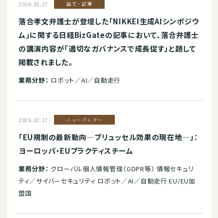
2026.03.27
論文・記事
落合孝文弁護士が登壇した「NIKKEI生成AIシンポジウ
ム」に関する日経BizGateの記事において、落合弁護士
の講演内容が「適切なガバナンスで成長促す」と題して
掲載されました。
業務分野：
ロボット／AI／自動走行
2026.02.17
ニューズレター
「EU規制の最新動向―ブリュッセル効果の現在地―」：
ヨーロッパ・EUプラクティスチーム
業務分野：
グローバル個人情報管理（GDPR等） 情報セキュリ
ティ／サイバーセキュリティ ロボット／AI／自動走行 EU/EU加
盟国