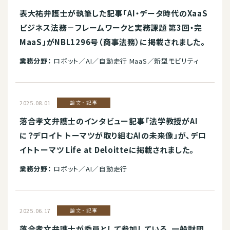
表大祐弁護士が執筆した記事「AI・データ時代のXaaS
ビジネス法務－フレームワークと実務課題 第3回・完
MaaS」がNBL1296号（商事法務）に掲載されました。
業務分野：
ロボット／AI／自動走行 MaaS／新型モビリティ
2025.08.01
論文・記事
落合孝文弁護士のインタビュー記事「法学教授がAI
に？デロイト トーマツが取り組むAIの未来像」が、デロ
イトトーマツ Life at Deloitteに掲載されました。
業務分野：
ロボット／AI／自動走行
2025.06.17
論文・記事
落合孝文弁護士が委員として参加している、一般財団