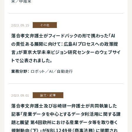
米／中南米
2023.09.15
その他
落合孝文弁護士がフィードバックの形で携わった「AI
の責任ある展開に向けて：広島AIプロセスへの政策提
言」が東京大学未来ビジョン研究センターのウェブサイ
トで公表されました。
業務分野：
ロボット／AI／自動走行
2023.09.01
論文・記事
落合孝文弁護士及び谷崎研一弁護士が共同執筆した
記事「産業データを中心とするデータ利活用に関する課
題と展望 第4回欧州における産業データ等を取り巻く
規制動向（下）」がNBL1249号（商事法務）に掲載され