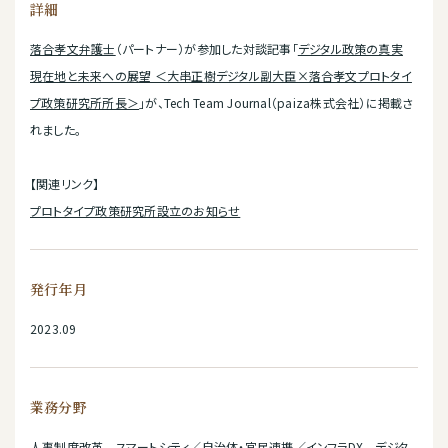
詳細
落合孝文弁護士
（パートナー）が参加した対談記事「
デジタル政策の真実
現在地と未来への展望 ＜大串正樹デジタル副大臣×落合孝文プロトタイ
プ政策研究所所長＞
」が、Tech Team Journal（paiza株式会社）に掲載さ
れました。
【関連リンク】
プロトタイプ政策研究所設立のお知らせ
発行年月
2023.09
業務分野
人事制度改革 スマートシティ／自治体・官民連携／インフラDX デジタ