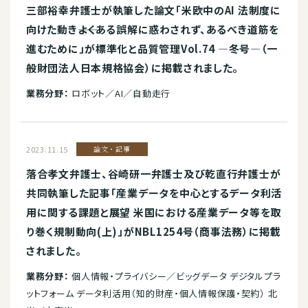
三部裕幸弁護士が執筆した論文「米欧中のAI 法制度に
向けた動き――よくある誤解に惑わされず、あるべき道筋を
進むために」が標準化と品質管理Vol.74 ―冬号―（一
般財団法人日本規格協会）に掲載されました。
業務分野：
ロボット／AI／自動走行
2023.11.15
論文・記事
落合孝文弁護士、谷崎研一弁護士及び乾直行弁護士が
共同執筆した記事「産業データを中心とするデータ利活
用に関する課題と展望 米国における産業データ等を取
り巻く規制動向(上)」がNBL1254号（商事法務）に掲載
されました。
業務分野：
個人情報・プライバシー／ビッグデータ デジタルプラ
ットフォーム データ利活用（知的財産・個人情報保護・契約） 北