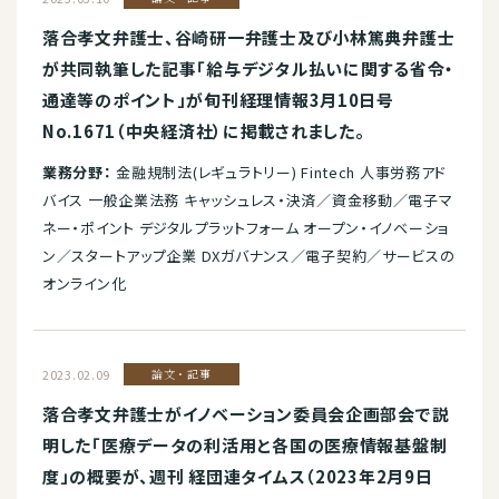
落合孝文弁護士、谷崎研一弁護士及び小林篤典弁護士
が共同執筆した記事「給与デジタル払いに関する省令・
通達等のポイント」が旬刊経理情報3月10日号
No.1671（中央経済社）に掲載されました。
業務分野：
金融規制法(レギュラトリー) Fintech 人事労務アド
バイス 一般企業法務 キャッシュレス・決済／資金移動／電子マ
ネー・ポイント デジタルプラットフォーム オープン・イノベーショ
ン／スタートアップ企業 DXガバナンス／電子契約／サービスの
オンライン化
2023.02.09
論文・記事
落合孝文弁護士がイノベーション委員会企画部会で説
明した「医療データの利活用と各国の医療情報基盤制
度」の概要が、週刊 経団連タイムス（2023年2月9日