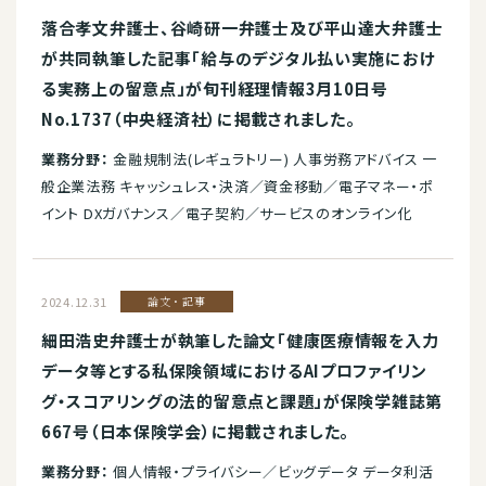
落合孝文弁護士、谷崎研一弁護士及び平山達大弁護士
が共同執筆した記事「給与のデジタル払い実施におけ
る実務上の留意点」が旬刊経理情報3月10日号
No.1737（中央経済社）に掲載されました。
業務分野：
金融規制法(レギュラトリー) 人事労務アドバイス 一
般企業法務 キャッシュレス・決済／資金移動／電子マネー・ポ
イント DXガバナンス／電子契約／サービスのオンライン化
2024.12.31
論文・記事
細田浩史弁護士が執筆した論文「健康医療情報を入力
データ等とする私保険領域におけるAIプロファイリン
グ・スコアリングの法的留意点と課題」が保険学雑誌第
667号（日本保険学会）に掲載されました。
業務分野：
個人情報・プライバシー／ビッグデータ データ利活