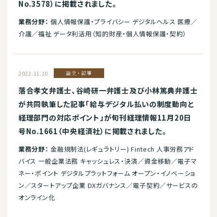
No.3578）に掲載されました。
業務分野：
個人情報保護・プライバシー デジタルヘルス 医療／
介護／福祉 データ利活用（知的財産・個人情報保護・契約）
2022.11.20
論文・記事
落合孝文弁護士、谷崎研一弁護士及び小林篤典弁護士
が共同執筆した記事「給与デジタル払いの制度動向と
経理部門の対応ポイント」が旬刊経理情報11月20日
号No.1661（中央経済社）に掲載されました。
業務分野：
金融規制法(レギュラトリー) Fintech 人事労務アド
バイス 一般企業法務 キャッシュレス・決済／資金移動／電子マ
ネー・ポイント デジタルプラットフォーム オープン・イノベーショ
ン／スタートアップ企業 DXガバナンス／電子契約／サービスの
オンライン化