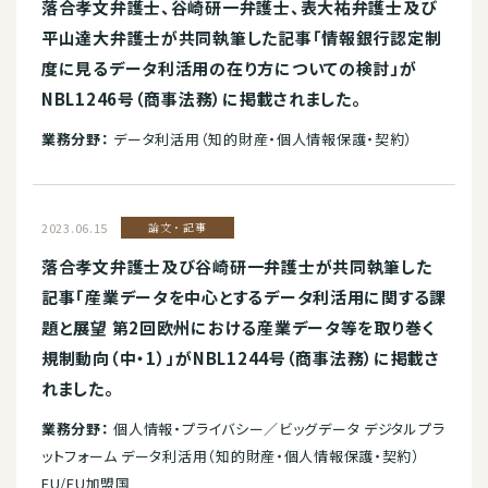
落合孝文弁護士、谷崎研一弁護士、表大祐弁護士及び
平山達大弁護士が共同執筆した記事「情報銀行認定制
度に見るデータ利活用の在り方についての検討」が
NBL1246号（商事法務）に掲載されました。
業務分野：
データ利活用（知的財産・個人情報保護・契約）
2023.06.15
論文・記事
落合孝文弁護士及び谷崎研一弁護士が共同執筆した
記事「産業データを中心とするデータ利活用に関する課
題と展望 第2回欧州における産業データ等を取り巻く
規制動向（中・1）」がNBL1244号（商事法務）に掲載さ
れました。
業務分野：
個人情報・プライバシー／ビッグデータ デジタルプラ
ットフォーム データ利活用（知的財産・個人情報保護・契約）
EU/EU加盟国