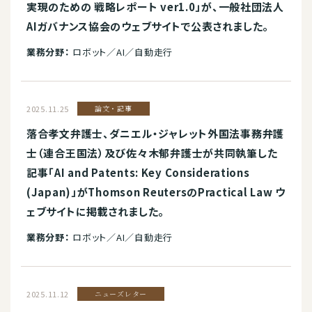
実現のための 戦略レポート ver1.0」が、一般社団法人
AIガバナンス協会のウェブサイトで公表されました。
業務分野：
ロボット／AI／自動走行
2025.11.25
論文・記事
落合孝文弁護士、ダニエル・ジャレット外国法事務弁護
士（連合王国法）及び佐々木郁弁護士が共同執筆した
記事「AI and Patents: Key Considerations
(Japan)」がThomson ReutersのPractical Law ウ
ェブサイトに掲載されました。
業務分野：
ロボット／AI／自動走行
2025.11.12
ニューズレター