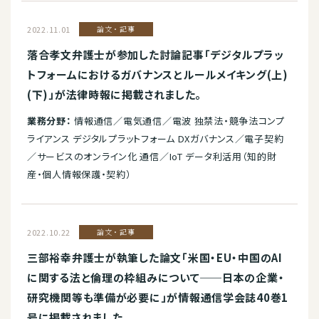
2022.11.01
論文・記事
落合孝文弁護士が参加した討論記事「デジタルプラッ
トフォームにおけるガバナンスとルールメイキング(上)
(下)」が法律時報に掲載されました。
業務分野：
情報通信／電気通信／電波 独禁法・競争法コンプ
ライアンス デジタルプラットフォーム DXガバナンス／電子契約
／サービスのオンライン化 通信／IoT データ利活用（知的財
産・個人情報保護・契約）
2022.10.22
論文・記事
三部裕幸弁護士が執筆した論文「米国・EU・中国のAI
に関する法と倫理の枠組みについて──日本の企業・
研究機関等も準備が必要に」が情報通信学会誌40巻1
号に掲載されました。