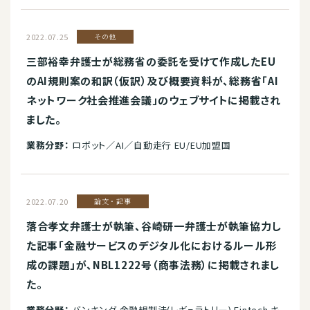
2022.07.25
その他
三部裕幸弁護士が総務省の委託を受けて作成したEU
のAI規則案の和訳（仮訳）及び概要資料が、総務省「AI
ネットワーク社会推進会議」のウェブサイトに掲載され
ました。
業務分野：
ロボット／AI／自動走行 EU/EU加盟国
2022.07.20
論文・記事
落合孝文弁護士が執筆、谷崎研一弁護士が執筆協力し
た記事「金融サービスのデジタル化におけるルール形
成の課題」が、NBL1222号（商事法務）に掲載されまし
た。
業務分野：
バンキング 金融規制法(レギュラトリー) Fintech キ