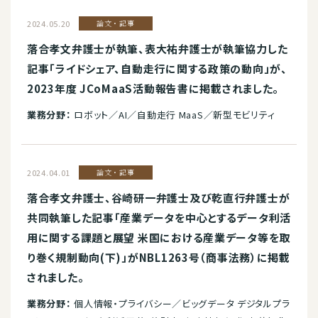
2024.05.20
論文・記事
落合孝文弁護士が執筆、表大祐弁護士が執筆協力した
記事「ライドシェア、自動走行に関する政策の動向」が、
2023年度 JCoMaaS活動報告書に掲載されました。
業務分野：
ロボット／AI／自動走行 MaaS／新型モビリティ
2024.04.01
論文・記事
落合孝文弁護士、谷崎研一弁護士及び乾直行弁護士が
共同執筆した記事「産業データを中心とするデータ利活
用に関する課題と展望 米国における産業データ等を取
り巻く規制動向(下)」がNBL1263号（商事法務）に掲載
されました。
業務分野：
個人情報・プライバシー／ビッグデータ デジタルプラ