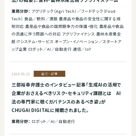
業務分野：
アグリテック（Agri Tech）／フードテック（Food
Tech） 食品／飲料／酒類 農産品や食品の安全性に関する規
制対応 農産品や食品の国際競争力の保護・強化 農産品や食品
の流通に伴う問題への対応 アグリファイナンス 農林水産業全
般 ITシステム・サービス オープン・イノベーション／スタートア
ップ企業 ロボット／AI／自動走行 通信／IoT
2024.05.22
論文・記事
三部裕幸弁護士のインタビュー記事「生成AIの活用で
企業がおさえるべきリスク・セキュリティ課題とは AI
法の専門家に聴くガバナンスのあるべき姿」が
CHUGAI DIGITALに掲載されました。
業務分野：
ロボット／AI／自動走行