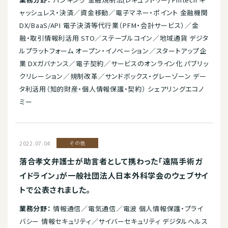
ャッシュレス・決済／資金移動／電子マネー・ポイント 金融機関
DX/BaaS/API 電子決済等代行業（PFM・会計サービス）／金
融・取引情報利活用 STO／ステーブルコイン／地域通貨 デジタ
ルプラットフォーム オープン・イノベーション／スタートアップ企
業 DXガバナンス／電子契約／サービスのオンライン化 パブリッ
クリレーション／規制改革／サンドボックス・グレーゾーン デー
タ利活用（知的財産・個人情報保護・契約） シェアリングエコノ
ミー
2022.07.04
その他
落合孝文弁護士が助言者として携わった「遠隔手術ガ
イドライン」が一般社団法人日本外科学会のウェブサイ
トで公表されました。
業務分野：
情報通信／電気通信／電波 個人情報保護・プライ
バシー 情報セキュリティ／サイバーセキュリティ デジタルヘルス