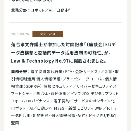
業務分野：
ロボット／AI／自動走行
2022.09.26
論文・記事
落合孝文弁護士が参加した対談記事「〔座談会〕EUデ
ータ法構想と包括的データ活用法制の可能性」が、
Law & Technology No.97に掲載されました。
業務分野：
電子決済等代行業（PFM・会計サービス）／金融・取
引情報利活用 個人情報保護・プライバシー グローバル個人情
報管理（GDPR等） 情報セキュリティ／サイバーセキュリティ ス
マートシティ／自治体・官民連携／インフラDX デジタルプラット
フォーム DXガバナンス／電子契約／サービスのオンライン化
ロボット／AI／自動走行 MaaS／新型モビリティ 通信／IoT デ
ータ利活用（知的財産・個人情報保護・契約） ドイツ EU/EU加
盟国