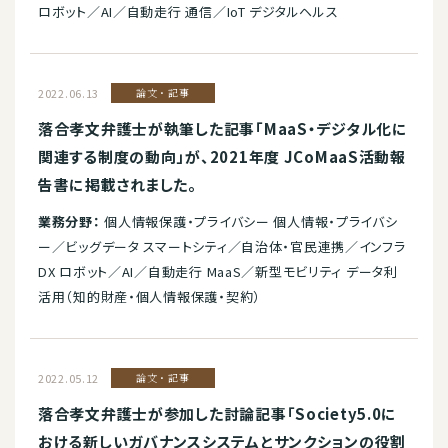
ロボット／AI／自動走行 通信／IoT デジタルヘルス
2022.06.13
論文・記事
落合孝文弁護士が執筆した記事「MaaS・デジタル化に
関連する制度の動向」が、2021年度 JCoMaaS活動報
告書に掲載されました。
業務分野：
個人情報保護・プライバシー 個人情報・プライバシ
ー／ビッグデータ スマートシティ／自治体・官民連携／インフラ
DX ロボット／AI／自動走行 MaaS／新型モビリティ データ利
活用（知的財産・個人情報保護・契約）
2022.05.12
論文・記事
落合孝文弁護士が参加した討論記事「Society5.0に
おける新しいガバナンスシステムとサンクションの役割