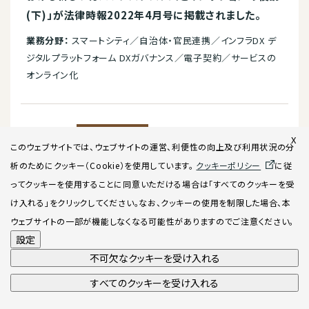
(下)」が法律時報2022年4月号に掲載されました。
業務分野：
スマートシティ／自治体・官民連携／インフラDX デ
ジタルプラットフォーム DXガバナンス／電子契約／サービスの
オンライン化
2022.03.28
論文・記事
X
このウェブサイトでは、ウェブサイトの運営、利便性の向上及び利用状況の分
落合孝文弁護士が対談に参加した記事「デジタル社会
析のためにクッキー（Cookie）を使用してい
ます。
クッキーポリシー
に従
の実現と法規整」がジュリスト2022年4月号に掲載さ
ってクッキーを使用することに同意いただける場合は「すべてのクッキーを受
れました。
け入れる」をクリックしてください。なお、クッキーの使用を制限した場合、本
業務分野：
DXガバナンス／電子契約／サービスのオンライン化
ウェブサイトの一部が機能しなくなる可能性がありますのでご注意ください。
パブリックリレーション／規制改革／サンドボックス・グレーゾ
設定
ーン
不可欠なクッキーを受け入れる
すべてのクッキーを受け入れる