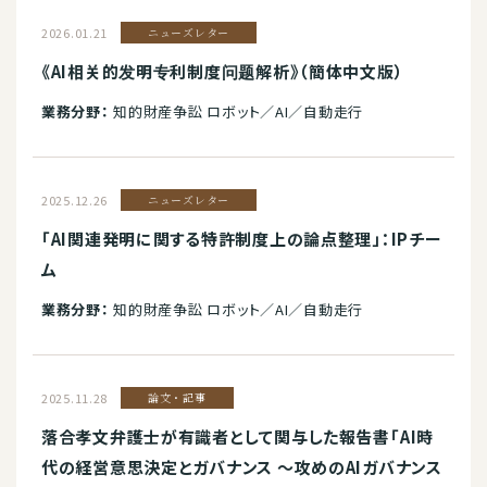
2026.01.21
ニューズレター
《AI相关的发明专利制度问题解析》（簡体中文版）
業務分野：
知的財産争訟 ロボット／AI／自動走行
2025.12.26
ニューズレター
「AI関連発明に関する特許制度上の論点整理」：IPチー
ム
業務分野：
知的財産争訟 ロボット／AI／自動走行
2025.11.28
論文・記事
落合孝文弁護士が有識者として関与した報告書「AI時
代の経営意思決定とガバナンス 〜攻めのAIガバナンス