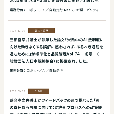
2023年度 JCoMaaS活動報告書に掲載されました。
業務分野：
ロボット／AI／自動走行 MaaS／新型モビリティ
2023.12.01
論文・記事
三部裕幸弁護士が執筆した論文「米欧中のAI 法制度に
向けた動き――よくある誤解に惑わされず、あるべき道筋を
進むために」が標準化と品質管理Vol.74 ―冬号―（一
般財団法人日本規格協会）に掲載されました。
業務分野：
ロボット／AI／自動走行
2023.09.15
その他
落合孝文弁護士がフィードバックの形で携わった「AI
の責任ある展開に向けて：広島AIプロセスへの政策提