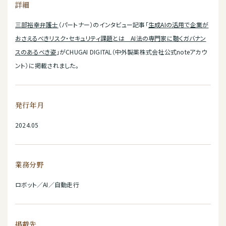
詳細
三部裕幸弁護士
（パートナー）のインタビュー記事「
生成AIの活用で企業が
おさえるべきリスク・セキュリティ課題とは AI法の専門家に聴くガバナン
スのあるべき姿
」がCHUGAI DIGITAL（中外製薬株式会社公式noteアカウ
ント）に掲載されました。
発行年月
2024.05
業務分野
ロボット／AI／自動走行
掲載先