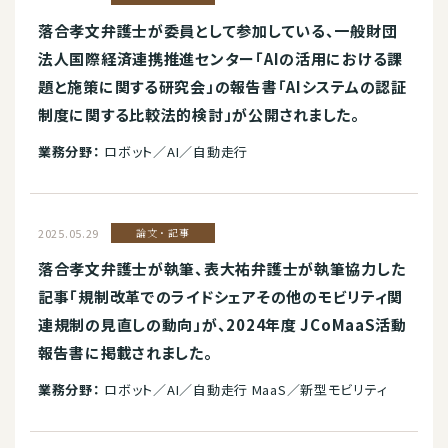
落合孝文弁護士が委員として参加している、一般財団
法人国際経済連携推進センター「AIの活用における課
題と施策に関する研究会」の報告書「AIシステムの認証
制度に関する比較法的検討」が公開されました。
業務分野：
ロボット／AI／自動走行
2025.05.29
論文・記事
落合孝文弁護士が執筆、表大祐弁護士が執筆協力した
記事「規制改革でのライドシェアその他のモビリティ関
連規制の見直しの動向」が、2024年度 JCoMaaS活動
報告書に掲載されました。
業務分野：
ロボット／AI／自動走行 MaaS／新型モビリティ