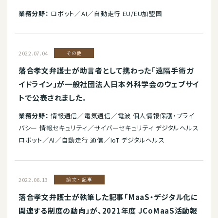
業務分野：
ロボット／AI／自動走行 EU/EU加盟国
2022.07.04
その他
落合孝文弁護士が助言者として携わった「遠隔手術ガ
イドライン」が一般社団法人日本外科学会のウェブサイ
トで公表されました。
業務分野：
情報通信／電気通信／電波 個人情報保護・プライ
バシー 情報セキュリティ／サイバーセキュリティ デジタルヘルス
ロボット／AI／自動走行 通信／IoT デジタルヘルス
2022.06.13
論文・記事
落合孝文弁護士が執筆した記事「MaaS・デジタル化に
関連する制度の動向」が、2021年度 JCoMaaS活動報