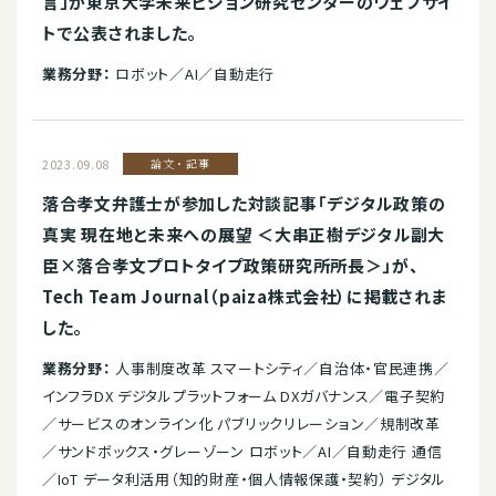
言」が東京大学未来ビジョン研究センターのウェブサイ
トで公表されました。
業務分野：
ロボット／AI／自動走行
2023.09.08
論文・記事
落合孝文弁護士が参加した対談記事「デジタル政策の
真実 現在地と未来への展望 ＜大串正樹デジタル副大
臣×落合孝文プロトタイプ政策研究所所長＞」が、
Tech Team Journal（paiza株式会社）に掲載されま
した。
業務分野：
人事制度改革 スマートシティ／自治体・官民連携／
インフラDX デジタルプラットフォーム DXガバナンス／電子契約
／サービスのオンライン化 パブリックリレーション／規制改革
／サンドボックス・グレーゾーン ロボット／AI／自動走行 通信
／IoT データ利活用（知的財産・個人情報保護・契約） デジタル