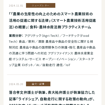
2024.11.01
ニューズレター
「「農業の生産性の向上のためのスマート農業技術の
活用の促進に関する法律」（スマート農業技術活用促進
法）の概要」：食料・農林水産法務プラクティスチーム
業務分野：
アグリテック（Agri Tech）／フードテック（Food
Tech） 食品／飲料／酒類 農産品や食品の安全性に関する規
制対応 農産品や食品の国際競争力の保護・強化 農産品や食品
の流通に伴う問題への対応 アグリファイナンス 農林水産業全
般 ITシステム・サービス オープン・イノベーション／スタートア
ップ企業 ロボット／AI／自動走行 通信／IoT
2024.05.20
論文・記事
落合孝文弁護士が執筆、表大祐弁護士が執筆協力した
記事「ライドシェア、自動走行に関する政策の動向」が、