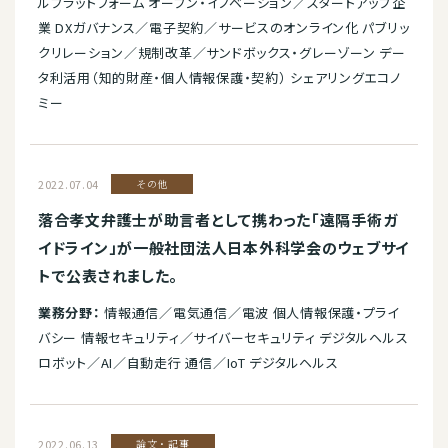
ルプラットフォーム オープン・イノベーション／スタートアップ企
業 DXガバナンス／電子契約／サービスのオンライン化 パブリッ
クリレーション／規制改革／サンドボックス・グレーゾーン デー
タ利活用（知的財産・個人情報保護・契約） シェアリングエコノ
ミー
2022.07.04
その他
落合孝文弁護士が助言者として携わった「遠隔手術ガ
イドライン」が一般社団法人日本外科学会のウェブサイ
トで公表されました。
業務分野：
情報通信／電気通信／電波 個人情報保護・プライ
バシー 情報セキュリティ／サイバーセキュリティ デジタルヘルス
ロボット／AI／自動走行 通信／IoT デジタルヘルス
2022.06.13
論文・記事