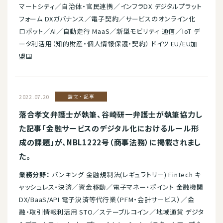
マートシティ／自治体・官民連携／インフラDX デジタルプラット
フォーム DXガバナンス／電子契約／サービスのオンライン化
ロボット／AI／自動走行 MaaS／新型モビリティ 通信／IoT デ
ータ利活用（知的財産・個人情報保護・契約） ドイツ EU/EU加
盟国
2022.07.20
論文・記事
落合孝文弁護士が執筆、谷崎研一弁護士が執筆協力し
た記事「金融サービスのデジタル化におけるルール形
成の課題」が、NBL1222号（商事法務）に掲載されまし
た。
業務分野：
バンキング 金融規制法(レギュラトリー) Fintech キ
ャッシュレス・決済／資金移動／電子マネー・ポイント 金融機関
DX/BaaS/API 電子決済等代行業（PFM・会計サービス）／金
融・取引情報利活用 STO／ステーブルコイン／地域通貨 デジタ