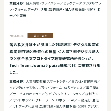
業務分野：
個人情報・プライバシー／ビッグデータ デジタルプラ
ットフォーム データ利活用（知的財産・個人情報保護・契約） 北
米／中南米
2023.09.08
論文・記事
落合孝文弁護士が参加した対談記事「デジタル政策の
真実 現在地と未来への展望 ＜大串正樹デジタル副大
臣×落合孝文プロトタイプ政策研究所所長＞」が、
Tech Team Journal（paiza株式会社）に掲載されま
した。
業務分野：
人事制度改革 スマートシティ／自治体・官民連携／
インフラDX デジタルプラットフォーム DXガバナンス／電子契約
／サービスのオンライン化 パブリックリレーション／規制改革
／サンドボックス・グレーゾーン ロボット／AI／自動走行 通信
／IoT データ利活用（知的財産・個人情報保護・契約） デジタル