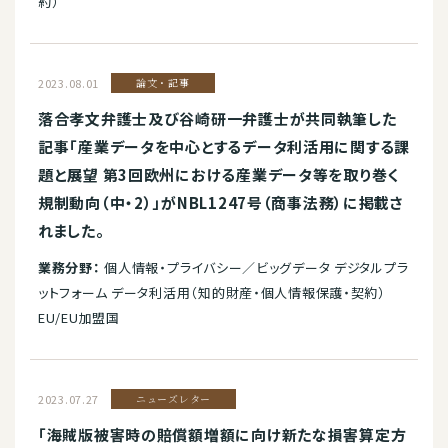
約）
2023.08.01
論文・記事
落合孝文弁護士及び谷崎研一弁護士が共同執筆した
記事「産業データを中心とするデータ利活用に関する課
題と展望 第3回欧州における産業データ等を取り巻く
規制動向（中・2）」がNBL1247号（商事法務）に掲載さ
れました。
業務分野：
個人情報・プライバシー／ビッグデータ デジタルプラ
ットフォーム データ利活用（知的財産・個人情報保護・契約）
EU/EU加盟国
2023.07.27
ニューズレター
「海賊版被害時の賠償額増額に向け新たな損害算定方