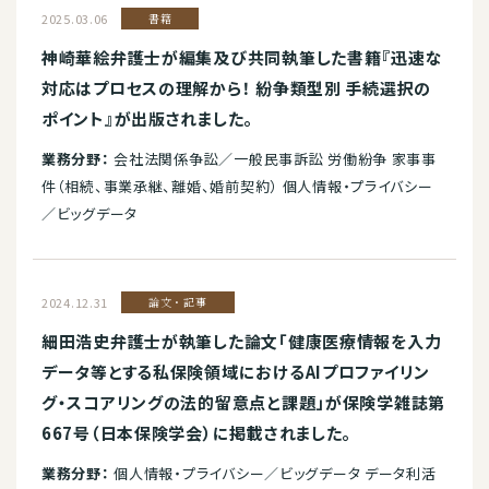
2025.03.06
書籍
神崎華絵弁護士が編集及び共同執筆した書籍『迅速な
対応はプロセスの理解から！ 紛争類型別 手続選択の
ポイント』が出版されました。
業務分野：
会社法関係争訟／一般民事訴訟 労働紛争 家事事
件（相続、事業承継、離婚、婚前契約） 個人情報・プライバシー
／ビッグデータ
2024.12.31
論文・記事
細田浩史弁護士が執筆した論文「健康医療情報を入力
データ等とする私保険領域におけるAIプロファイリン
グ・スコアリングの法的留意点と課題」が保険学雑誌第
667号（日本保険学会）に掲載されました。
業務分野：
個人情報・プライバシー／ビッグデータ データ利活