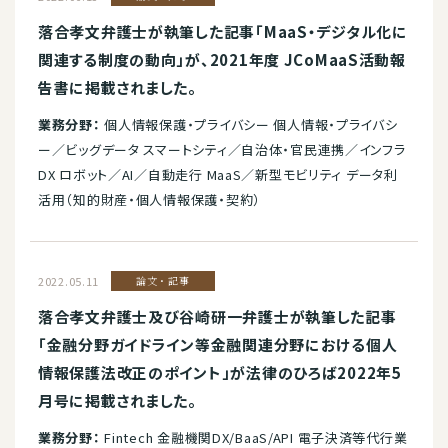
落合孝文弁護士が執筆した記事「MaaS・デジタル化に
関連する制度の動向」が、2021年度 JCoMaaS活動報
告書に掲載されました。
業務分野：
個人情報保護・プライバシー 個人情報・プライバシ
ー／ビッグデータ スマートシティ／自治体・官民連携／インフラ
DX ロボット／AI／自動走行 MaaS／新型モビリティ データ利
活用（知的財産・個人情報保護・契約）
2022.05.11
論文・記事
落合孝文弁護士及び谷崎研一弁護士が執筆した記事
「金融分野ガイドライン等金融関連分野における個人
情報保護法改正のポイント」が法律のひろば2022年5
月号に掲載されました。
業務分野：
Fintech 金融機関DX/BaaS/API 電子決済等代行業