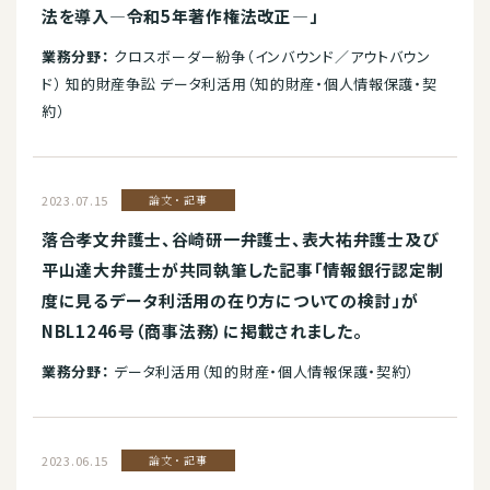
法を導入―令和5年著作権法改正―」
業務分野：
クロスボーダー紛争（インバウンド／アウトバウン
ド） 知的財産争訟 データ利活用（知的財産・個人情報保護・契
約）
2023.07.15
論文・記事
落合孝文弁護士、谷崎研一弁護士、表大祐弁護士及び
平山達大弁護士が共同執筆した記事「情報銀行認定制
度に見るデータ利活用の在り方についての検討」が
NBL1246号（商事法務）に掲載されました。
業務分野：
データ利活用（知的財産・個人情報保護・契約）
2023.06.15
論文・記事