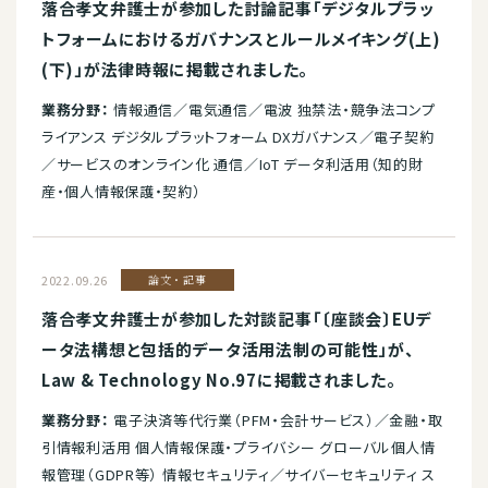
落合孝文弁護士が参加した討論記事「デジタルプラッ
トフォームにおけるガバナンスとルールメイキング(上)
(下)」が法律時報に掲載されました。
業務分野：
情報通信／電気通信／電波 独禁法・競争法コンプ
ライアンス デジタルプラットフォーム DXガバナンス／電子契約
／サービスのオンライン化 通信／IoT データ利活用（知的財
産・個人情報保護・契約）
2022.09.26
論文・記事
落合孝文弁護士が参加した対談記事「〔座談会〕EUデ
ータ法構想と包括的データ活用法制の可能性」が、
Law & Technology No.97に掲載されました。
業務分野：
電子決済等代行業（PFM・会計サービス）／金融・取
引情報利活用 個人情報保護・プライバシー グローバル個人情
報管理（GDPR等） 情報セキュリティ／サイバーセキュリティ ス