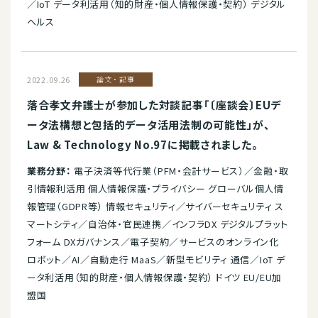
／IoT データ利活用（知的財産・個人情報保護・契約） デジタル
ヘルス
2022.09.26
論文・記事
落合孝文弁護士が参加した対談記事「〔座談会〕EUデ
ータ法構想と包括的データ活用法制の可能性」が、
Law & Technology No.97に掲載されました。
業務分野：
電子決済等代行業（PFM・会計サービス）／金融・取
引情報利活用 個人情報保護・プライバシー グローバル個人情
報管理（GDPR等） 情報セキュリティ／サイバーセキュリティ ス
マートシティ／自治体・官民連携／インフラDX デジタルプラット
フォーム DXガバナンス／電子契約／サービスのオンライン化
ロボット／AI／自動走行 MaaS／新型モビリティ 通信／IoT デ
ータ利活用（知的財産・個人情報保護・契約） ドイツ EU/EU加
盟国