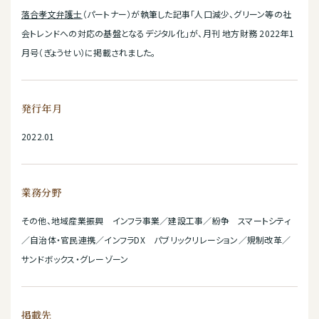
落合孝文弁護士
（パートナー）が執筆した記事「人口減少、グリーン等の社
会トレンドへの対応の基盤となるデジタル化」が、月刊 地方財務 2022年1
月号（ぎょうせい）に掲載されました。
発行年月
2022.01
業務分野
その他、地域産業振興 インフラ事業／建設工事／紛争 スマートシティ
／自治体・官民連携／インフラDX パブリックリレーション／規制改革／
サンドボックス・グレーゾーン
掲載先