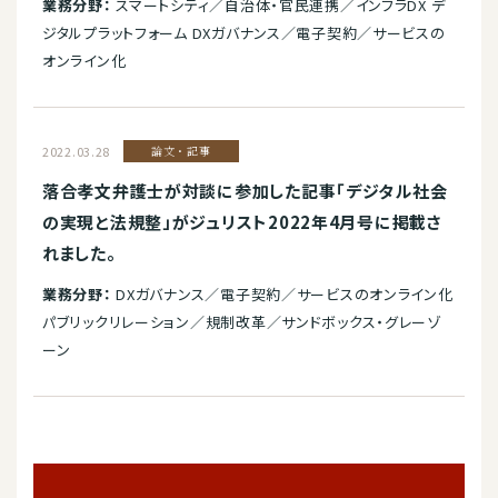
業務分野：
スマートシティ／自治体・官民連携／インフラDX デ
ジタルプラットフォーム DXガバナンス／電子契約／サービスの
オンライン化
2022.03.28
論文・記事
落合孝文弁護士が対談に参加した記事「デジタル社会
の実現と法規整」がジュリスト2022年4月号に掲載さ
れました。
業務分野：
DXガバナンス／電子契約／サービスのオンライン化
パブリックリレーション／規制改革／サンドボックス・グレーゾ
ーン