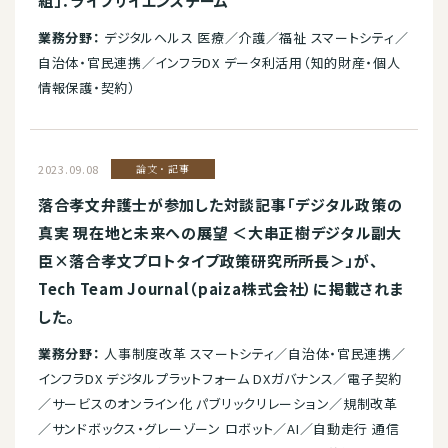
組」：ライフサイエンスチーム
業務分野：
デジタルヘルス 医療／介護／福祉 スマートシティ／
自治体・官民連携／インフラDX データ利活用（知的財産・個人
情報保護・契約）
2023.09.08
論文・記事
落合孝文弁護士が参加した対談記事「デジタル政策の
真実 現在地と未来への展望 ＜大串正樹デジタル副大
臣×落合孝文プロトタイプ政策研究所所長＞」が、
Tech Team Journal（paiza株式会社）に掲載されま
した。
業務分野：
人事制度改革 スマートシティ／自治体・官民連携／
インフラDX デジタルプラットフォーム DXガバナンス／電子契約
／サービスのオンライン化 パブリックリレーション／規制改革
／サンドボックス・グレーゾーン ロボット／AI／自動走行 通信