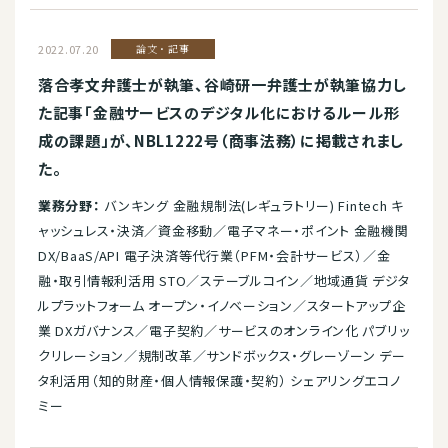
2022.07.20
論文・記事
落合孝文弁護士が執筆、谷崎研一弁護士が執筆協力し
た記事「金融サービスのデジタル化におけるルール形
成の課題」が、NBL1222号（商事法務）に掲載されまし
た。
業務分野：
バンキング 金融規制法(レギュラトリー) Fintech キ
ャッシュレス・決済／資金移動／電子マネー・ポイント 金融機関
DX/BaaS/API 電子決済等代行業（PFM・会計サービス）／金
融・取引情報利活用 STO／ステーブルコイン／地域通貨 デジタ
ルプラットフォーム オープン・イノベーション／スタートアップ企
業 DXガバナンス／電子契約／サービスのオンライン化 パブリッ
クリレーション／規制改革／サンドボックス・グレーゾーン デー
タ利活用（知的財産・個人情報保護・契約） シェアリングエコノ
ミー