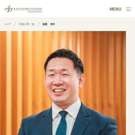
MENU
トップ
弁護士等一覧
設樂 承平