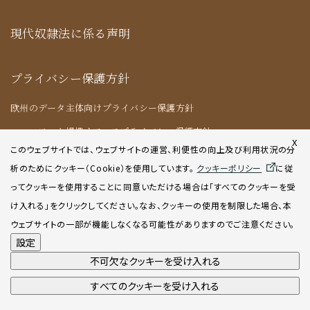
現代奴隷法に係る声明
プライバシー保護方針
欧州のデータ主体向けプライバシー保護方針
ニューヨーク提携オフィスプライバシー保護方針
X
このウェブサイトでは、ウェブサイトの運営、利便性の向上及び利用状況の分
析のためにクッキー（Cookie）を使用してい
ます。
クッキーポリシー
に従
クッキーポリシー
ってクッキーを使用することに同意いただける場合は「すべてのクッキーを受
け入れる」をクリックしてください。なお、クッキーの使用を制限した場合、本
AIポリシー
ウェブサイトの一部が機能しなくなる可能性がありますのでご注意ください。
設定
不可欠なクッキーを受け入れる
すべてのクッキーを受け入れる
©2001-2026 Atsumi & Sakai