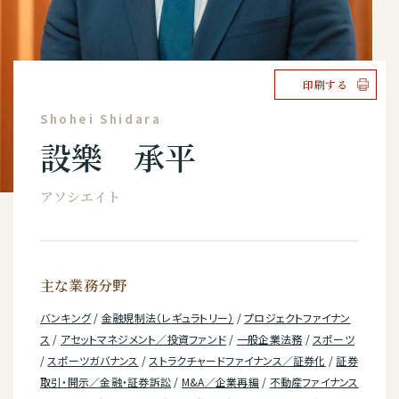
印刷する
Shohei Shidara
設樂 承平
アソシエイト
主な業務分野
バンキング
/
金融規制法（レギュラトリー）
/
プロジェクトファイナン
ス
/
アセットマネジメント／投資ファンド
/
一般企業法務
/
スポーツ
/
スポーツガバナンス
/
ストラクチャードファイナンス／証券化
/
証券
取引・開示／金融・証券訴訟
/
M&A／企業再編
/
不動産ファイナンス