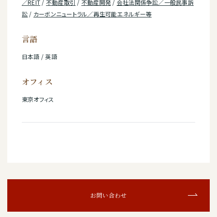
／REIT
/
不動産取引
/
不動産開発
/
会社法関係争訟／一般民事訴
訟
/
カーボンニュートラル／再生可能エネルギー等
言語
日本語 / 英語
オフィス
東京オフィス
お問い合わせ