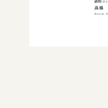
顧問/コ
高橋
Hiroshi T