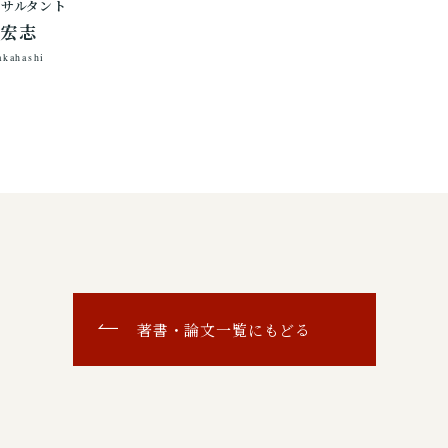
ンサルタント
 宏志
akahashi
著書・論文一覧にもどる