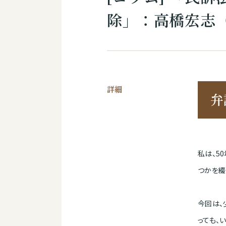
除」：高橋宏志
詳細
弁
私は、5
つかを綴
今回は、
っても、