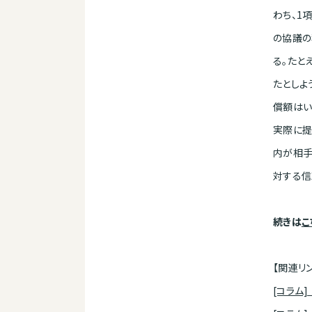
わち、1
の協議の
る。たと
たとしよ
償額はい
実際に提
内が相手
対する信
続きは
こ
【関連リ
[コラム]