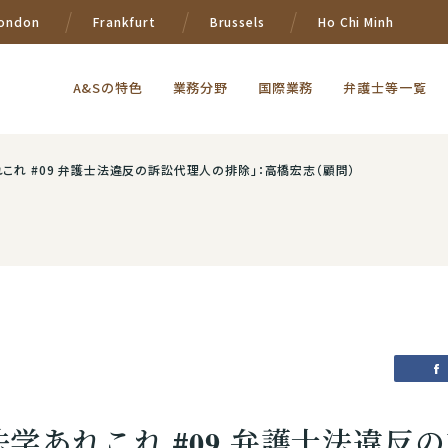
ondon
Frankfurt
Brussels
Ho Chi Minh
A&Sの特色
業務分野
国際業務
弁護士等一覧
れこれ #09 弁護士法違反の訴訟代理人の排除」：高橋宏志（顧問）
訴法学あれこれ #09 弁護士法違