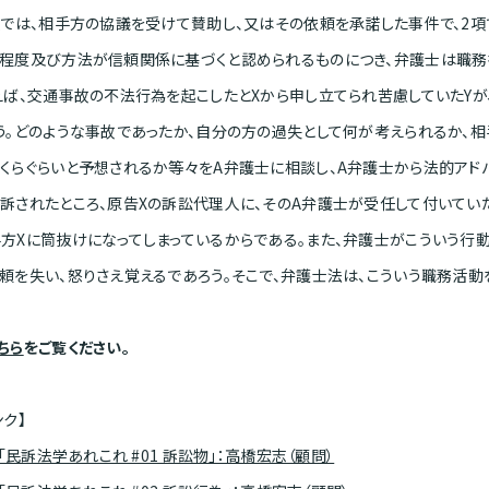
項では、相手方の協議を受けて賛助し、又はその依頼を承諾した事件で、2
程度及び方法が信頼関係に基づくと認められるものにつき、弁護士は職務
えば、交通事故の不法行為を起こしたとXから申し立てられ苦慮していたYが
う。どのような事故であったか、自分の方の過失として何が考えられるか、相
くらぐらいと予想されるか等々をA弁護士に相談し、A弁護士から法的アドバ
訴されたところ、原告Xの訴訟代理人に、そのA弁護士が受任して付いていた
方Xに筒抜けになってしまっているからである。また、弁護士がこういう行
頼を失い、怒りさえ覚えるであろう。そこで、弁護士法は、こういう職務活動
ちら
をご覧ください。
ンク】
 「民訴法学あれこれ #01 訴訟物」：高橋宏志（顧問）