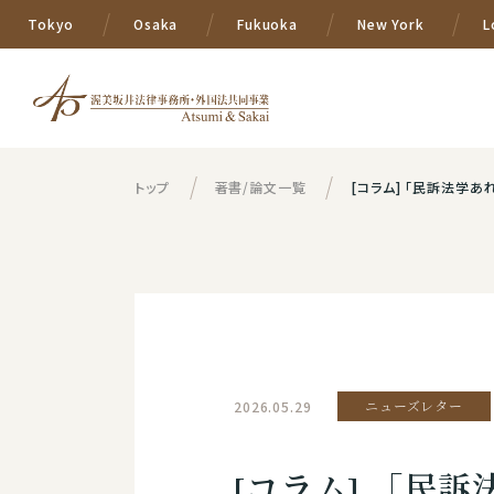
Tokyo
Osaka
Fukuoka
New York
L
トップ
著書/論文一覧
[コラム] 「民訴法学あ
2026.05.29
ニューズレター
[コラム] 「民