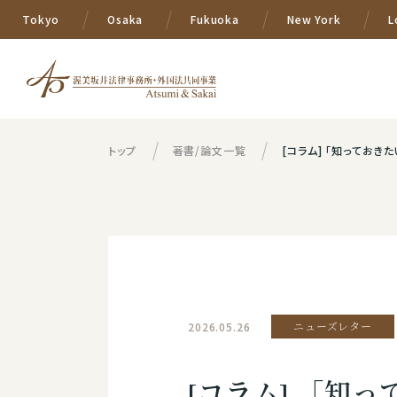
Tokyo
Osaka
Fukuoka
New York
L
トップ
著書/論文一覧
[コラム] 「知っておき
2026.05.26
ニューズレター
[コラム] 「知っ