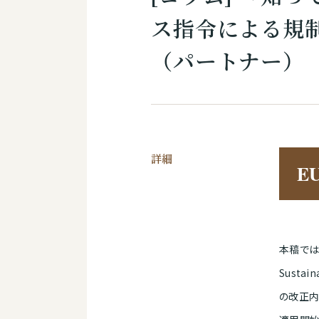
ス指令による規制
（パートナー）
詳細
E
本稿では
Susta
の改正内