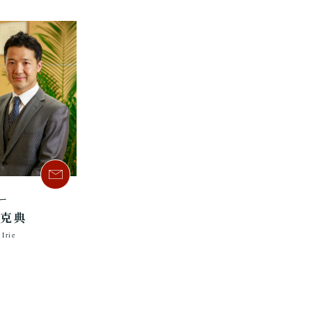
ー
 克典
 Irie