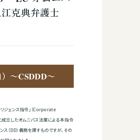
入江克典弁護士
）～CSDDD～
ェンス指令」（Corporate
ついて、その後に成立したオムニバス法案による本指令
ンス（DD）義務を課すものですが、その