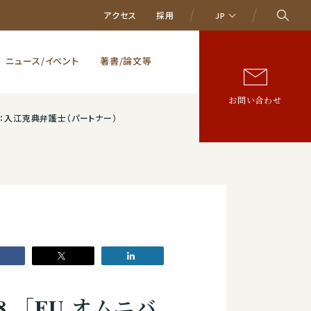
アクセス
採用
JP
ニュース/イベント
著書/論文等
お問い合わせ
～」：入江克典弁護士（パートナー）
 「EU オムニバ