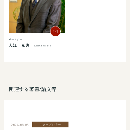
パートナー
入江 克典
Katsunori Irie
関連する著書/論文等
2026.08.05
ニューズレター