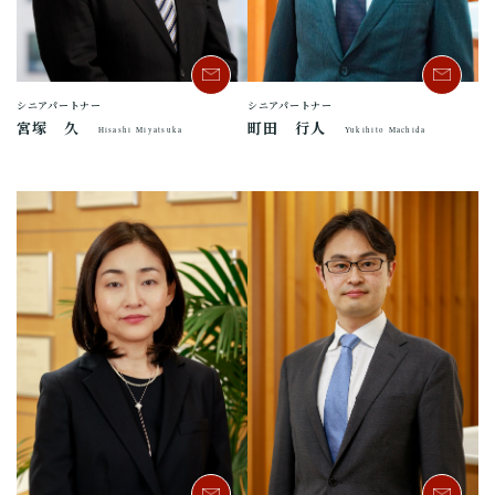
シニアパートナー
シニアパートナー
宮塚 久
町田 行人
Hisashi Miyatsuka
Yukihito Machida