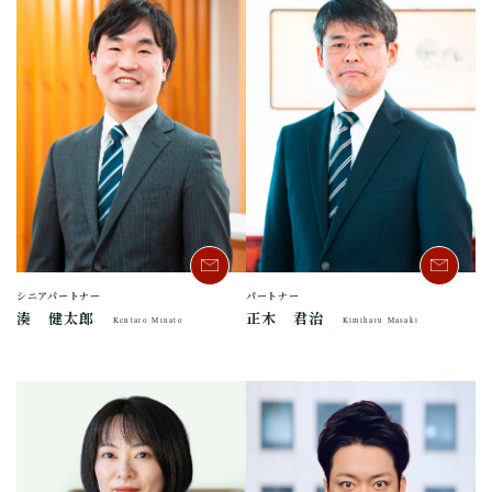
シニアパートナー
パートナー
湊 健太郎
正木 君治
Kentaro Minato
Kimiharu Masaki