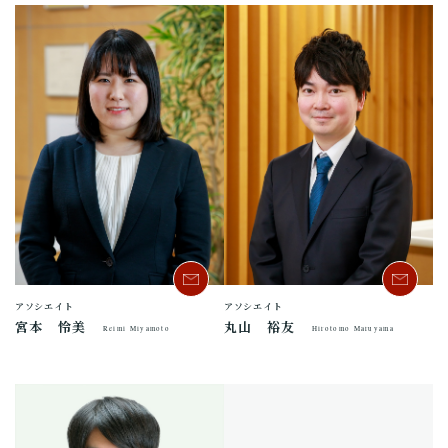
アソシエイト
アソシエイト
宮本 怜美
丸山 裕友
Reimi Miyamoto
Hirotomo Maruyama