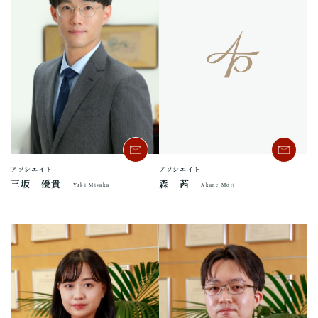
アソシエイト
アソシエイト
三坂 優貴
森 茜
Yuki Misaka
Akane Mori