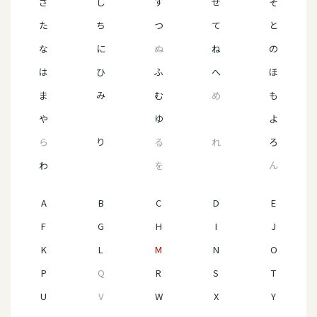
さ
し
す
せ
そ
た
ち
つ
て
と
な
に
ぬ
ね
の
は
ひ
ふ
へ
ほ
ま
み
む
め
も
や
ゆ
よ
ら
り
る
れ
ろ
わ
を
ん
A
B
C
D
E
F
G
H
I
J
K
L
M
N
O
P
Q
R
S
T
U
V
W
X
Y