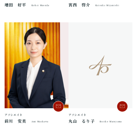
宮西 啓介
増田 好平
Keisuke Miyanishi
Kohei Masuda
アソシエイト
アソシエイト
前川 安美
丸山 るり子
Ami Maekawa
Ruriko Maruyama