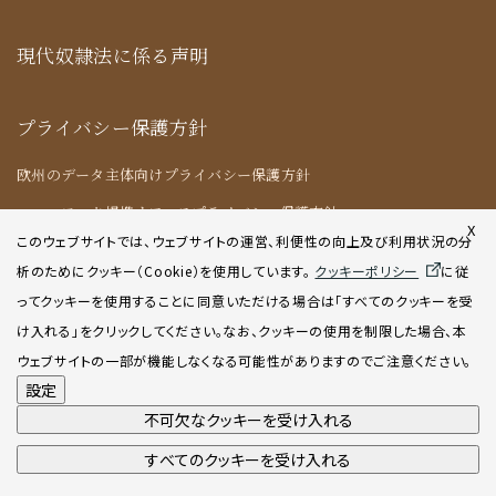
現代奴隷法に係る声明
プライバシー保護方針
欧州のデータ主体向けプライバシー保護方針
ニューヨーク提携オフィスプライバシー保護方針
X
このウェブサイトでは、ウェブサイトの運営、利便性の向上及び利用状況の分
析のためにクッキー（Cookie）を使用してい
ます。
クッキーポリシー
に従
クッキーポリシー
ってクッキーを使用することに同意いただける場合は「すべてのクッキーを受
け入れる」をクリックしてください。なお、クッキーの使用を制限した場合、本
AIポリシー
ウェブサイトの一部が機能しなくなる可能性がありますのでご注意ください。
設定
不可欠なクッキーを受け入れる
すべてのクッキーを受け入れる
©2001-2026 Atsumi & Sakai