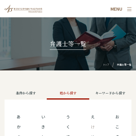
MENU
弁護士等一覧
トップ
弁護士等一覧
条件から探す
姓から探す
キーワードから探す
あ
い
う
え
お
か
き
く
け
こ