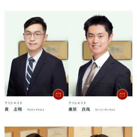
アソシエイト
アソシエイト
黃 志翔
廣原 良哉
Shawn Huang
Ryoya Hirohara