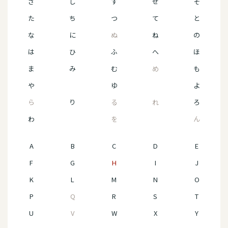
さ
し
す
せ
そ
た
ち
つ
て
と
な
に
ぬ
ね
の
は
ひ
ふ
へ
ほ
ま
み
む
め
も
や
ゆ
よ
ら
り
る
れ
ろ
わ
を
ん
A
B
C
D
E
F
G
H
I
J
K
L
M
N
O
P
Q
R
S
T
U
V
W
X
Y