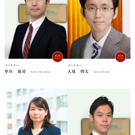
パートナー
パートナー
早川 晃司
人見 啓太
Kohji Hayakawa
Keita Hitomi