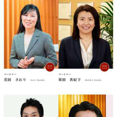
パートナー
パートナー
花田 さおり
原田 真紀子
Saori Hanada
Makiko Harada