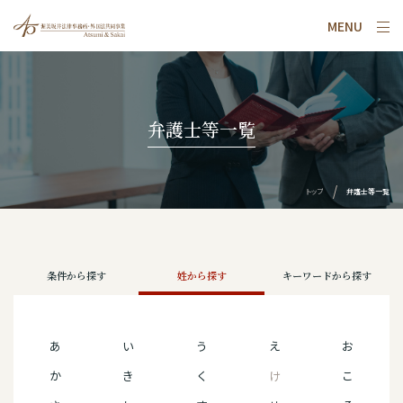
MENU
弁護士等一覧
トップ
弁護士等一覧
条件から探す
姓から探す
キーワードから探す
あ
い
う
え
お
か
き
く
け
こ