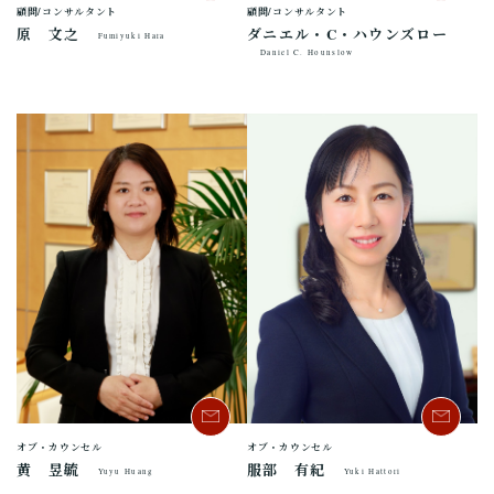
顧問/コンサルタント
顧問/コンサルタント
ダニエル・C・ハウンズロー
原 文之
Fumiyuki Hara
Daniel C. Hounslow
オブ・カウンセル
オブ・カウンセル
黄 昱毓
服部 有紀
Yuyu Huang
Yuki Hattori