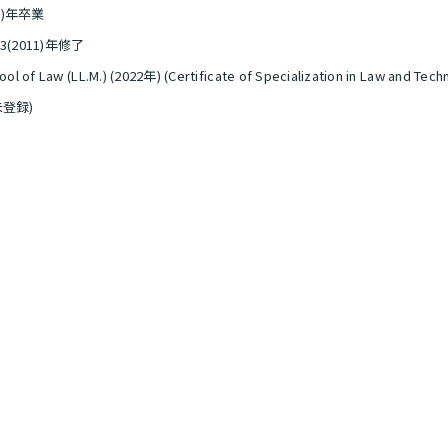
9)年卒業
2011)年修了
chool of Law (LL.M.) (2022年) (Certificate of Specialization in Law and T
未登録)