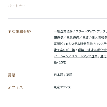
パートナー
主な業務分野
一般企業法務
/
スタートアップ・プラク
報通信／電気通信／電波
/
個人情報保
事訴訟
/
ITシステム開発争訟
/
ITシス
能エネルギー等
/
環境／地球温暖化対
ベーション／スタートアップ企業
/
通信
護・契約）
言語
日本語 / 英語
オフィス
東京オフィス