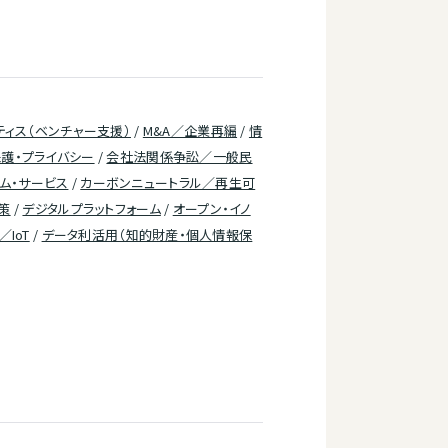
ティス（ベンチャー支援）
/
M&A／企業再編
/
情
護・プライバシー
/
会社法関係争訟／一般民
テム・サービス
/
カーボンニュートラル／再生可
策
/
デジタルプラットフォーム
/
オープン・イノ
／IoT
/
データ利活用（知的財産・個人情報保