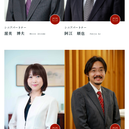
シニアパートナー
シニアパートナー
渥美 博夫
阿江 順也
Hiroo Atsumi
Junya Ae