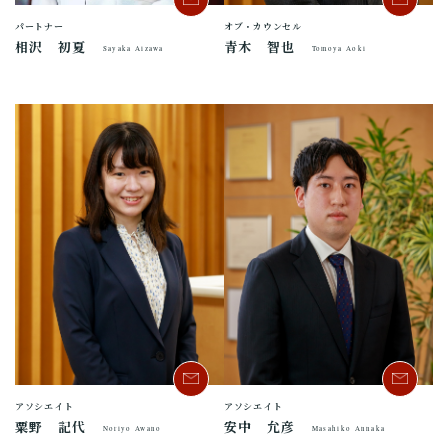
パートナー
オブ・カウンセル
相沢 初夏
青木 智也
Sayaka Aizawa
Tomoya Aoki
アソシエイト
アソシエイト
粟野 記代
安中 允彦
Noriyo Awano
Masahiko Annaka