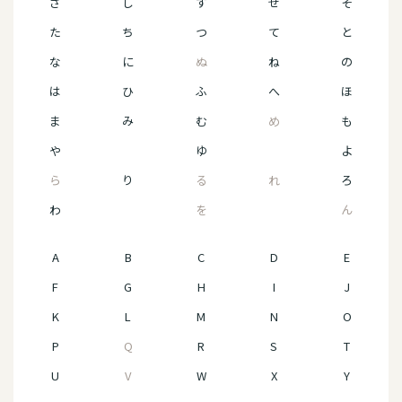
さ
し
す
せ
そ
た
ち
つ
て
と
な
に
ぬ
ね
の
は
ひ
ふ
へ
ほ
ま
み
む
め
も
や
ゆ
よ
ら
り
る
れ
ろ
わ
を
ん
A
B
C
D
E
F
G
H
I
J
K
L
M
N
O
P
Q
R
S
T
U
V
W
X
Y