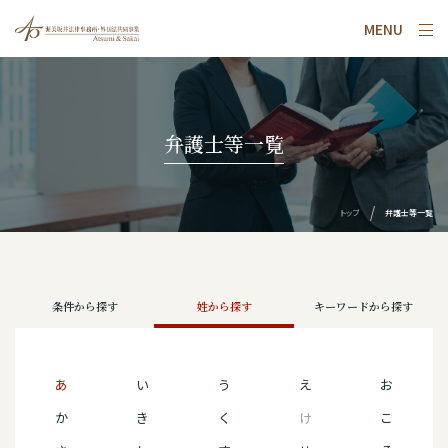
MENU
弁護士等一覧
トップ
弁護士等一覧
条件から探す
姓から探す
キーワードから探す
あ
い
う
え
お
か
き
く
け
こ