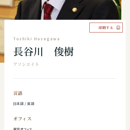
印刷する
Toshiki Hasegawa
長谷川 俊樹
アソシエイト
言語
日本語 / 英語
オフィス
東京オフィス