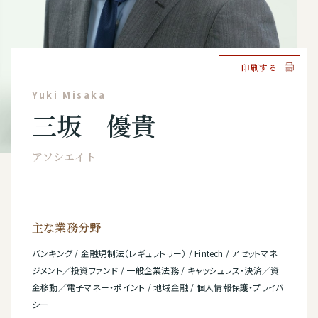
印刷する
Yuki Misaka
三坂 優貴
アソシエイト
主な業務分野
バンキング
/
金融規制法（レギュラトリー）
/
Fintech
/
アセットマネ
ジメント／投資ファンド
/
一般企業法務
/
キャッシュレス・決済／資
金移動／電子マネー・ポイント
/
地域金融
/
個人情報保護・プライバ
シー