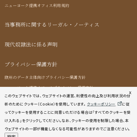
ニューヨーク提携オフィス利用規約
当事務所に関するリーガル・ノーティス
現代奴隷法に係る声明
プライバシー保護方針
欧州のデータ主体向けプライバシー保護方針
ニューヨーク提携オフィスプライバシー保護方針
X
このウェブサイトでは、ウェブサイトの運営、利便性の向上及び利用状況の分
析のためにクッキー（Cookie）を使用してい
ます。
クッキーポリシー
に従
クッキーポリシー
ってクッキーを使用することに同意いただける場合は「すべてのクッキーを受
け入れる」をクリックしてください。なお、クッキーの使用を制限した場合、本
AIポリシー
ウェブサイトの一部が機能しなくなる可能性がありますのでご注意ください。
設定