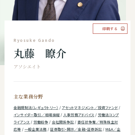
印刷する
Ryosuke Gando
丸藤 瞭介
アソシエイト
主な業務分野
金融規制法（レギュラトリー）
/
アセットマネジメント／投資ファンド
/
インサイダー取引／相場操縦
/
人事労務アドバイス
/
労働法コンプ
ライアンス
/
労働紛争
/
会社関係争訟
/
委任状争奪／特殊株主対
応等
/
一般企業法務
/
証券取引・開示／金融・証券訴訟
/
M&A／企