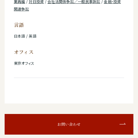
業再編
/
対日投資
/
会社法関係争訟／一般民事訴訟
/
金融・投資
関連争訟
言語
日本語 / 英語
オフィス
東京オフィス
お問い合わせ