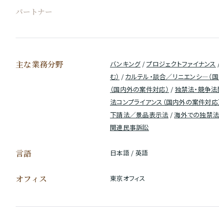
パートナー
主な業務分野
バンキング
/
プロジェクトファイナンス
む）
/
カルテル・談合／リニエンシ―（
（国内外の案件対応）
/
独禁法・競争法
法コンプライアンス（国内外の案件対応
下請法／景品表示法
/
海外での独禁法
関連民事訴訟
言語
日本語 / 英語
オフィス
東京オフィス