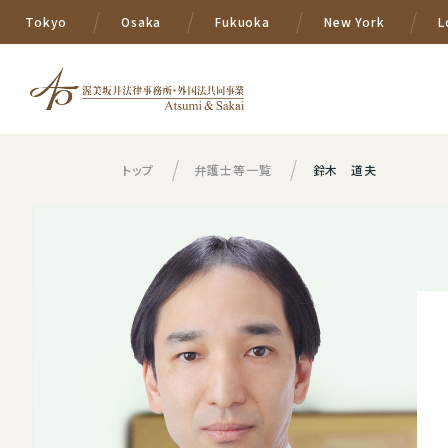
Tokyo
Osaka
Fukuoka
New York
L
トップ
弁護士等一覧
鈴木 道夫