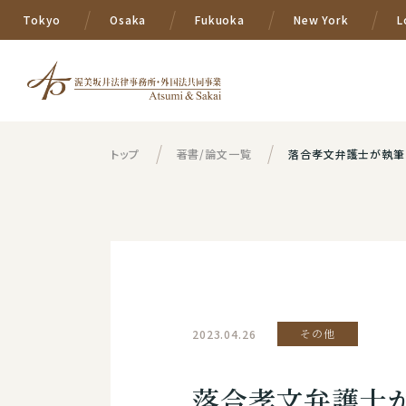
Tokyo
Osaka
Fukuoka
New York
L
トップ
著書/論文一覧
落合孝文弁護士が執筆に参加
2023.04.26
その他
落合孝文弁護士