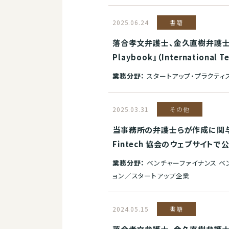
2025.06.24
書籍
落合孝文弁護士、金久直樹弁護士、
Playbook』（International
業務分野：
スタートアップ・プラクティ
2025.03.31
その他
当事務所の弁護士らが作成に関与
Fintech 協会のウェブサイトで
業務分野：
ベンチャーファイナンス ベ
ョン／スタートアップ企業
2024.05.15
書籍