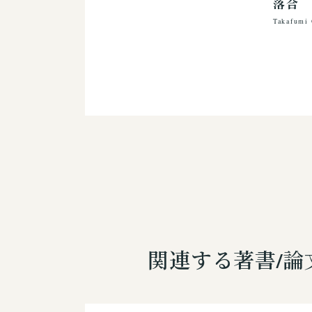
落合
Takafumi 
関連する著書/論