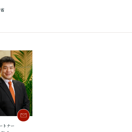
業省
ートナー