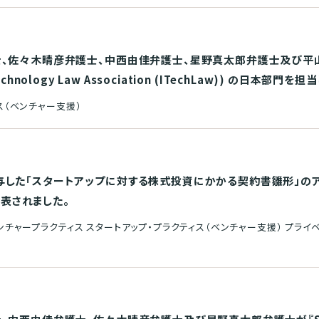
佐々木晴彦弁護士、中西由佳弁護士、星野真太郎弁護士及び平山達大弁
 Technology Law Association (ITechLaw)) の日本部門を
ス（ベンチャー支援）
した「スタートアップに対する株式投資にかかる契約書雛形」の
公表されました。
ンチャープラクティス スタートアップ・プラクティス（ベンチャー支援） プライ