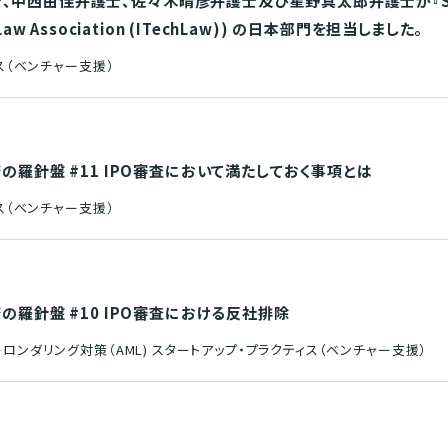
西由佳弁護士、佐々木晴彦弁護士及び星野真太郎弁護士が『Startup
gy Law Association (ITechLaw)) の日本部門を担当しました。
ス（ベンチャー支援）
務の羅針盤 #11 IPO審査において満たしておく事項とは
ス（ベンチャー支援）
務の羅針盤 #10 IPO審査における反社排除
ンダリング対策（AML) スタートアップ・プラクティス（ベンチャー支援）