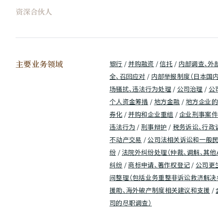
资深合伙人
主要业务领域
银行
/
并购融资
/
信托
/
内部调查、外
全、召回应对
/
内部举报制度（日本国内
场骚扰、违法行为处理
/
公司治理
/
公
个人资金筹措
/
地方金融
/
地方企业的
券化
/
并购和企业重组
/
企业刑事案件
违法行为
/
刑事辩护
/
税务诉讼、行政
不动产交易
/
公司法相关诉讼和一般
纷
/
法院外纠纷处理（仲裁、调解、其他
纠纷
/
商标申请、著作权登记
/
公司更
间整理（包括业务重整非诉讼救济解决机
援助、海外破产制度相关建议和支援
/
司的尽职调查）