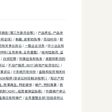
部调查（第三方委员会等）
/
产品责任、产品安
和全球）
/
解雇、退职劝告等
/
劳动纠纷
/
职
司有关争议诉讼
/
一般企业法务
/
中小企业和
并购（业务承继、业务重整）
/
结构性融资、证
/
白领犯罪
/
刑事控告和告发
/
高管和职员的
诉讼
/
不动产融资、REIT（房地产投资信托）
/
民事诉讼
/
IT系统开发纠纷
/
金融和投资相关纠
ADR程序（非诉讼纠纷解决程序））
/
知识产权
生、民事再生、特定调停
/
破产、特别清算
/
民
制（ADR）、经营者保证指南）
/
外国破产承认
金融交易和破产
/
业务重整全部（包括目标公