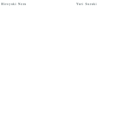
Hiroyuki Nezu
Yuri Suzuki