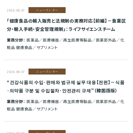
2026.08.07
ニューズレター
「健康食品の輸入販売と法規制の実務対応【前編】－食薬区
分・輸入手続・安全管理規制」：ライフサイエンスチーム
業務分野：
医薬品／医療機器／再生医療等製品／医薬部外品／化
粧品 健康食品／サプリメント
2026.08.07
ニューズレター
“건강식품의 수입·판매와 법규제 실무 대응【전편】－식품
·의약품 구분 및 수입절차·안전관리 규제”（韓国語版）
業務分野：
医薬品／医療機器／再生医療等製品／医薬部外品／化
粧品 健康食品／サプリメント