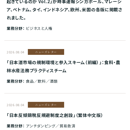
起きているのか Vol.2」が時事速報シンガポール、マレーシ
ア、ベトナム、タイ、インドネシア、欧州、米国の各版に掲載さ
れました。
業務分野：
ビジネスと人権
2026.08.04
ニューズレター
「日本酒市場の規制環境と参入スキーム（前編）」：食料・農
林水産法務プラクティスチーム
業務分野：
食品／飲料／酒類
2026.08.04
ニューズレター
「日本反傾銷稅反規避制度之創設」（繁体中文版）
業務分野：
アンチダンピング／貿易救済