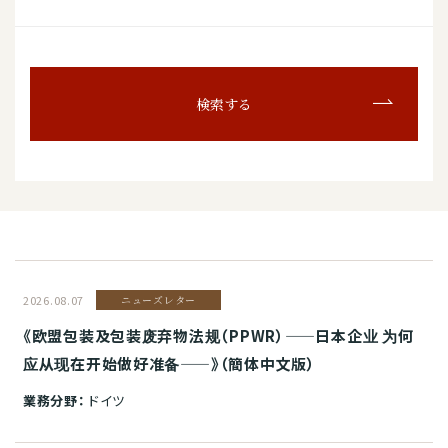
検索する
2026.08.07
ニューズレター
《欧盟包装及包装废弃物法规（PPWR）——日本企业 为何
应从现在开始做好准备——》（簡体中文版）
業務分野：
ドイツ