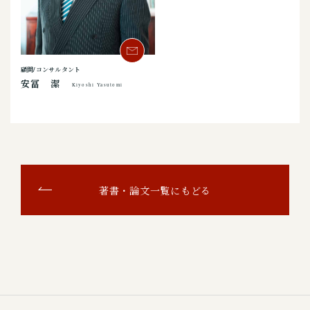
顧問/コンサルタント
安冨 潔
Kiyoshi Yasutomi
著書・論文一覧にもどる