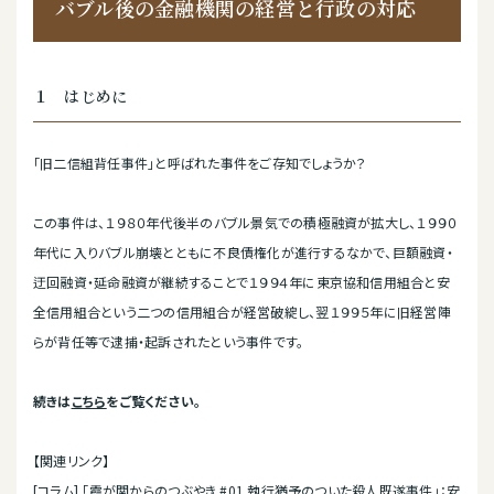
バブル後の金融機関の経営と行政の対応
１ はじめに
「旧二信組背任事件」と呼ばれた事件をご存知でしょうか？
この事件は、１９８０年代後半のバブル景気での積極融資が拡大し、１９９０
年代に入りバブル崩壊とともに不良債権化が進行するなかで、巨額融資・
迂回融資・延命融資が継続することで１９９４年に東京協和信用組合と安
全信用組合という二つの信用組合が経営破綻し、翌１９９５年に旧経営陣
らが背任等で逮捕・起訴されたという事件です。
続きは
こちら
をご覧ください。
【関連リンク】
[コラム] 「霞が関からのつぶやき #01 執行猶予のついた殺人既遂事件」：安