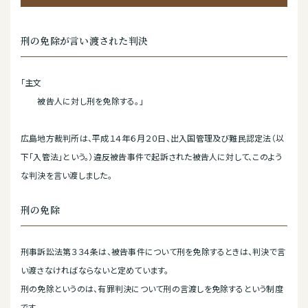
刑の免除が言い渡された判決
「主文
被告人に対し刑を免除する。」
広島地方裁判所は、平成１４年６月２０日、出入国管理及び難民認定法（以
下「入管法」という。）違反被告事件で起訴された被告人に対して、このよう
な判決を言い渡しました。
刑の免除
刑事訴訟法第３３４条は、被告事件について刑を免除するときは、判決で言
い渡さなければならないと定めています。
刑の免除というのは、有罪判決について刑の言渡しを免除するという制度
です。