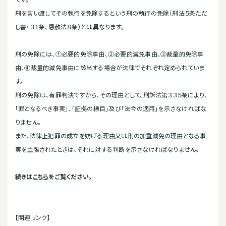
刑を言い渡してその執行を免除するという刑の執行の免除（刑法５条ただ
し書・３１条、恩赦法８条）とは異なります。
刑の免除には、①必要的免除事由、②必要的減免事由、③裁量的免除事
由、④裁量的減免事由に該当する場合が法律でそれぞれ定められていま
す。
刑の免除は、有罪判決ですから、その理由として、刑訴法第３３５条により、
「罪となるべき事実」、「証拠の標目」及び「法令の適用」を示さなければな
りません。
また、法律上犯罪の成立を妨げる理由又は刑の加重減免の理由となる事
実を主張されたときは、それに対する判断を示さなければなりません。
続きは
こちら
をご覧ください。
【関連リンク】