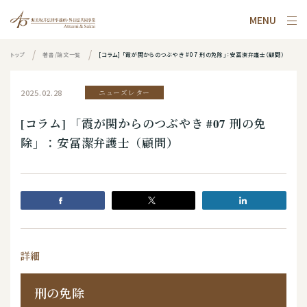
MENU
トップ
著書/論文一覧
[コラム] 「霞が関からのつぶやき #07 刑の免除」：安冨潔弁護士（顧問）
2025.02.28
ニューズレター
[コラム] 「霞が関からのつぶやき #07 刑の免
除」：安冨潔弁護士（顧問）
詳細
刑の免除