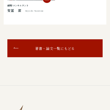
顧問/コンサルタント
安冨 潔
Kiyoshi Yasutomi
著書・論文一覧にもどる