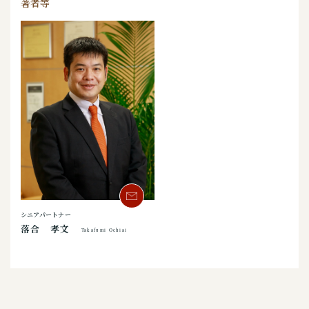
著者等
シニアパートナー
落合 孝文
Takafumi Ochiai