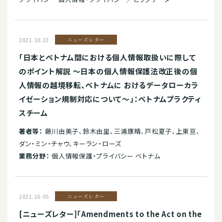
2021.10.22
ニューズレター
「日本とベトナム間における個人情報取扱いに際して
のポイント解説 ～日本の個人情報保護法改正後の個
人情報の越境移転、ベトナムに おけるデータローカラ
イゼーション規制対応について～」：ベトナムプラクティ
スチーム
著者等：
藤川由美子、鈴木由里、三浦康晴、戸松夏子、上東亘、
ダン・ミン・チャウ、キーラン・ローズ
業務分野：
個人情報保護・プライバシー ベトナム
2021.10.05
ニューズレター
[ニューズレター]「Amendments to the Act on the