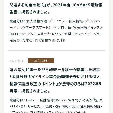
関連する制度の動向」が、2021年度 JCoMaaS活動報
告書に掲載されました。
業務分野：
個人情報保護・プライバシー 個人情報・プライバシ
ー／ビッグデータ スマートシティ／自治体・官民連携／インフラ
DX ロボット／AI／自動走行 MaaS／新型モビリティ データ利
活用（知的財産・個人情報保護・契約）
2022.05.11
論文・記事
落合孝文弁護士及び谷崎研一弁護士が執筆した記事
「金融分野ガイドライン等金融関連分野における個人
情報保護法改正のポイント」が法律のひろば2022年5
月号に掲載されました。
業務分野：
Fintech 金融機関DX/BaaS/API 電子決済等代行業
（PFM・会計サービス）／金融・取引情報利活用 個人情報保護・
プライバシー 個人情報・プライバシー／ビッグデータ