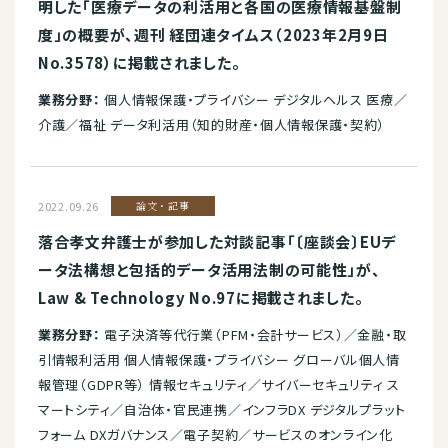
明した「医療データの利活用と各国の医療情報基盤制
度」の概要が、週刊 経団連タイムス（2023年2月9日
No.3578）に掲載されました。
業務分野：
個人情報保護・プライバシー デジタルヘルス 医療／
介護／福祉 データ利活用（知的財産・個人情報保護・契約）
2022.09.26
論文・記事
落合孝文弁護士が参加した対談記事「〔座談会〕EUデ
ータ法構想と包括的データ活用法制の可能性」が、
Law & Technology No.97に掲載されました。
業務分野：
電子決済等代行業（PFM・会計サービス）／金融・取
引情報利活用 個人情報保護・プライバシー グローバル個人情
報管理（GDPR等） 情報セキュリティ／サイバーセキュリティ ス
マートシティ／自治体・官民連携／インフラDX デジタルプラット
フォーム DXガバナンス／電子契約／サービスのオンライン化