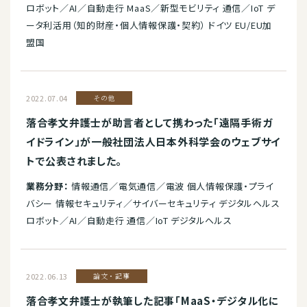
ロボット／AI／自動走行 MaaS／新型モビリティ 通信／IoT デ
ータ利活用（知的財産・個人情報保護・契約） ドイツ EU/EU加
盟国
2022.07.04
その他
落合孝文弁護士が助言者として携わった「遠隔手術ガ
イドライン」が一般社団法人日本外科学会のウェブサイ
トで公表されました。
業務分野：
情報通信／電気通信／電波 個人情報保護・プライ
バシー 情報セキュリティ／サイバーセキュリティ デジタルヘルス
ロボット／AI／自動走行 通信／IoT デジタルヘルス
2022.06.13
論文・記事
落合孝文弁護士が執筆した記事「MaaS・デジタル化に