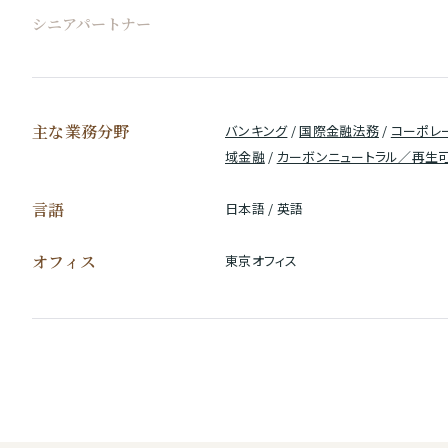
シニアパートナー
主な業務分野
バンキング
/
国際金融法務
/
コーポレ
域金融
/
カーボンニュートラル／再生
言語
日本語 / 英語
オフィス
東京オフィス