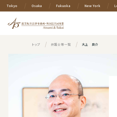
Tokyo
Osaka
Fukuoka
New York
L
トップ
弁護士等一覧
大上 良介