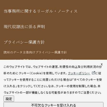
当事務所に関するリーガル・ノーティス
現代奴隷法に係る声明
プライバシー保護方針
欧州のデータ主体向けプライバシー保護方針
ニューヨーク提携オフィスプライバシー保護方針
X
このウェブサイトでは、ウェブサイトの運営、利便性の向上及び利用状況の分
析のためにクッキー（Cookie）を使用してい
ます。
クッキーポリシー
に従
クッキーポリシー
ってクッキーを使用することに同意いただける場合は「すべてのクッキーを受
け入れる」をクリックしてください。なお、クッキーの使用を制限した場合、本
AIポリシー
ウェブサイトの一部が機能しなくなる可能性がありますのでご注意ください。
設定
不可欠なクッキーを受け入れる