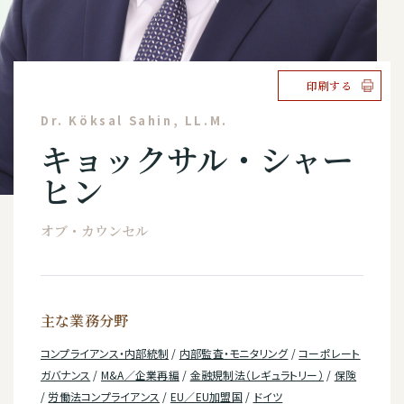
印刷する
Dr. Köksal Sahin, LL.M.
キョックサル・シャー
ヒン
オブ・カウンセル
主な業務分野
コンプライアンス・内部統制
/
内部監査・モニタリング
/
コーポレート
ガバナンス
/
M&A／企業再編
/
金融規制法（レギュラトリー）
/
保険
/
労働法コンプライアンス
/
EU／EU加盟国
/
ドイツ