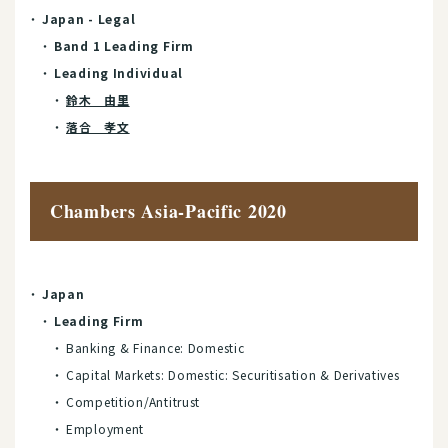
Japan - Legal
Band 1 Leading Firm
Leading Individual
鈴木 由里
落合 孝文
Chambers Asia-Pacific 2020
Japan
Leading Firm
Banking & Finance: Domestic
Capital Markets: Domestic: Securitisation & Derivatives
Competition/Antitrust
Employment