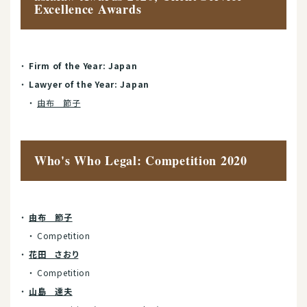
Excellence Awards
Firm of the Year: Japan
Lawyer of the Year: Japan
由布 節子
Who's Who Legal: Competition 2020
由布 節子
Competition
花田 さおり
Competition
山島 達夫