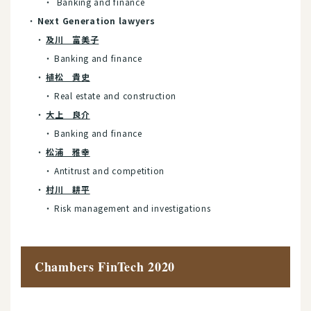
Banking and finance
Next Generation lawyers
及川 富美子
Banking and finance
植松 貴史
Real estate and construction
大上 良介
Banking and finance
松浦 雅幸
Antitrust and competition
村川 耕平
Risk management and investigations
Chambers FinTech 2020