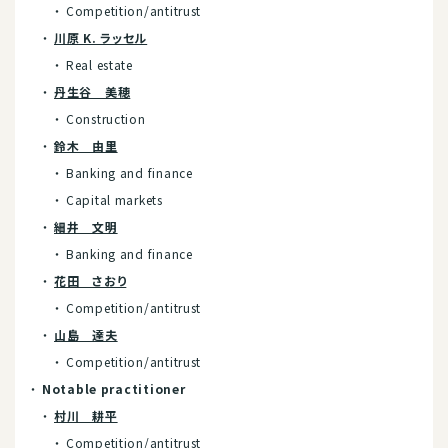
Competition/antitrust
川原 K. ラッセル
Real estate
丹生谷 美穂
Construction
鈴木 由里
Banking and finance
Capital markets
細井 文明
Banking and finance
花田 さおり
Competition/antitrust
山島 達夫
Competition/antitrust
Notable practitioner
村川 耕平
Competition/antitrust