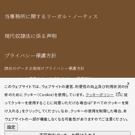
当事務所に関するリーガル・ノーティス
現代奴隷法に係る声明
プライバシー保護方針
欧州のデータ主体向けプライバシー保護方針
ニューヨーク提携オフィスプライバシー保護方針
X
このウェブサイトでは、ウェブサイトの運営、利便性の向上及び利用状況の分
析のためにクッキー（Cookie）を使用してい
ます。
クッキーポリシー
に従
クッキーポリシー
ってクッキーを使用することに同意いただける場合は「すべてのクッキーを受
け入れる」をクリックしてください。なお、クッキーの使用を制限した場合、本
AIポリシー
ウェブサイトの一部が機能しなくなる可能性がありますのでご注意ください。
設定