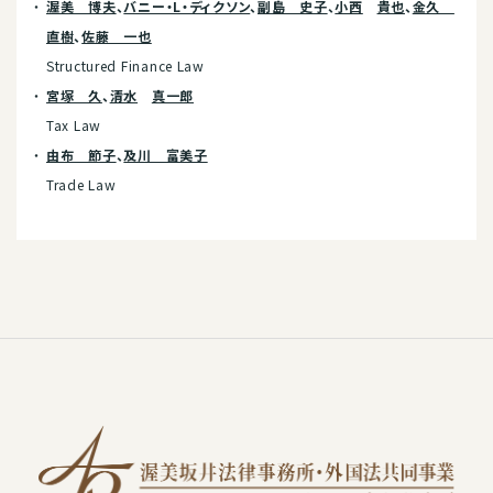
渥美 博夫
、
バニー・L・ディクソン
、
副島 史子
、
小西
貴也
、
金久
直樹
、
佐藤 一也
Structured Finance Law
宮塚 久
、
清水
真一郎
Tax Law
由布 節子
、
及川 富美子
Trade Law