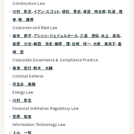
Construction Law
川村 彰志
、
イアン・スコット
、
植松 貴史
、
濱須 伸太郎
、
松浦 雅
幸
、
陳 鳳琴
Corporate and M&A Law
由布 節子
、
アシッシ・
ジェジュルカール
、
三浦
悠佑
、
水上
高佑
、
奥原 力也
、
細田 浩史
、
藤原 理
、
谷崎 研一
、
大塚 美奈子
、
島
﨑 哲
Corporate Governance & Compliance Practice
根津 宏行
、
鈴木 大輔
Criminal Defense
丹生谷 美穂
Energy Law
川村 彰志
Financial Institution Regulatory Law
笠原 智恵
Information Technology Law
上山 一知