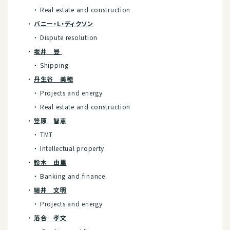
Real estate and construction
バニー・L・ディクソン
Dispute resolution
坂井 豊
Shipping
丹生谷 美穂
Projects and energy
Real estate and construction
笠原 智恵
TMT
Intellectual property
鈴木 由里
Banking and finance
細井 文明
Projects and energy
落合 孝文