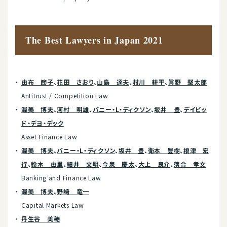
The Best Lawyers in Japan 2021
由布 節子
、
花田 さおり
、
山島 達夫
、
村川 耕平
、
眞野 堅太郎
Antitrust / Competition Law
渥美 博夫
、
河村 明雄
、
バニー・L・ディクソン
、
坂井 豊
、
デイビッ
ド・デヨ・デック
Asset Finance Law
渥美 博夫
、
バニー・L・ディクソン
、
坂井 豊
、
衛本 豊樹
、
根津 宏
行
、
鈴木 由里
、
細井 文明
、
今泉 慶太
、
大上 良介
、
落合 孝文
Banking and Finance Law
渥美 博夫
、
野崎 竜一
Capital Markets Law
丹生谷 美穂