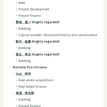
M&A
Project development
Project finance
野崎 竜一
（Highly regarded）
Banking
Capital markets: Structured finance and securitisation
鈴木 由里
（Highly regarded）
Banking
落合 孝文
（Highly regarded）
Banking
Notable Practitioner
小山 修司
Real estate acquisitions
Real estate finance
濱須 伸太郎
Banking
Project finance