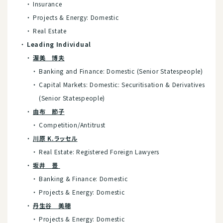
Insurance
Projects & Energy: Domestic
Real Estate
Leading Individual
渥美 博夫
Banking and Finance: Domestic (Senior Statespeople)
Capital Markets: Domestic: Securitisation & Derivatives
(Senior Statespeople)
由布 節子
Competition/Antitrust
川原 K.ラッセル
Real Estate: Registered Foreign Lawyers
坂井 豊
Banking & Finance: Domestic
Projects & Energy: Domestic
丹生谷 美穂
Projects & Energy: Domestic