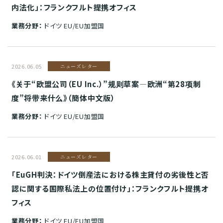
内法化」：フランクフルト提携オフィス
業務分野：
ドイツ EU/EU加盟国
2026.06.05
ニューズレター
《关于“欧盟公司（EU Inc.）”规则草案—欧洲“第28项制
度”将带来什么》（簡体中文版）
業務分野：
ドイツ EU/EU加盟国
2026.06.01
ニューズレター
「EuGH判決：ドイツ倒産法における株主貸付の劣後性と否
認に関する国際私法上の位置付け」：フランクフルト提携オ
フィス
業務分野：
ドイツ EU/EU加盟国