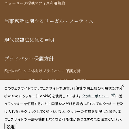
ニューヨーク提携オフィス利用規約
当事務所に関するリーガル・ノーティス
現代奴隷法に係る声明
プライバシー保護方針
欧州のデータ主体向けプライバシー保護方針
ニューヨーク提携オフィスプライバシー保護方針
X
このウェブサイトでは、ウェブサイトの運営、利便性の向上及び利用状況の分
析のためにクッキー（Cookie）を使用してい
ます。
クッキーポリシー
に従
クッキーポリシー
ってクッキーを使用することに同意いただける場合は「すべてのクッキーを受
け入れる」をクリックしてください。なお、クッキーの使用を制限した場合、本
AIポリシー
ウェブサイトの一部が機能しなくなる可能性がありますのでご注意ください。
設定