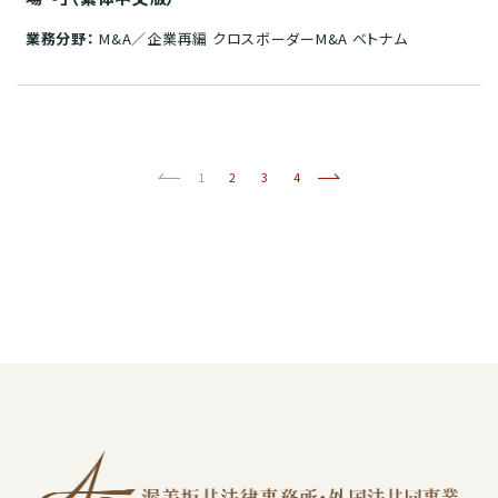
業務分野：
M&A／企業再編 クロスボーダーM&A ベトナム
前へ
(current)
次へ
1
2
3
4