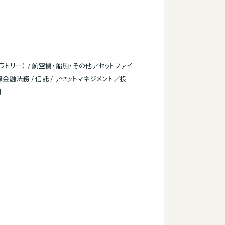
ラトリー）
/
航空機・船舶・その他アセットファイ
際金融法務
/
信託
/
アセットマネジメント／投
制