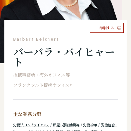
印刷する
Barbara Beichert
バーバラ・バイヒャー
ト
提携事務所・海外オフィス等
フランクフルト提携オフィス*
主な業務分野
労働法コンプライアンス
/
解雇・退職勧奨等
/
労働紛争
/
労働組合・