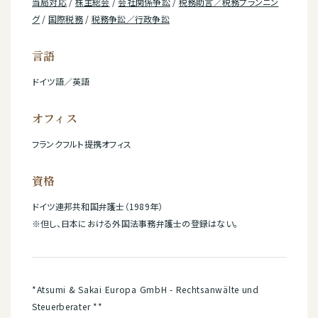
当局対応
/
株主総会
/
会社関係争訟
/
税務助言／税務プランニン
グ
/
国際税務
/
税務争訟／行政争訟
言語
ドイツ語／英語
オフィス
フランクフルト提携オフィス
資格
ドイツ連邦共和国弁護士（1989年）
※但し、日本における外国法事務弁護士の登録はない。
*Atsumi & Sakai Europa GmbH - Rechtsanwälte und
Steuerberater **