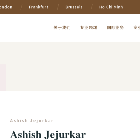
ondon
Frankfurt
Brussels
Ho Chi Minh
关于我们
专业领域
国际业务
专
Ashish Jejurkar
Ashish Jejurkar