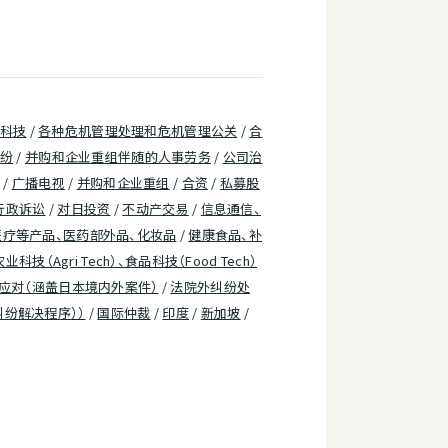
科技
/
各种危机管理处理和危机管理公关
/
合
纷
/
并购和企业重组伴随的人事劳务
/
公司治
/
广播电视
/
并购和企业重组
/
合资
/
私募股
行政诉讼
/
对日投资
/
不动产交易
/
信息通信、
医疗等产品、医药部外品、化妆品
/
健康食品、补
农业科技（Agri Tech）、食品科技（Food Tech）
应对（涵盖日本境内外案件）
/
法院外纠纷处
纠纷解决程序））
/
国际仲裁
/
印度
/
新加坡
/