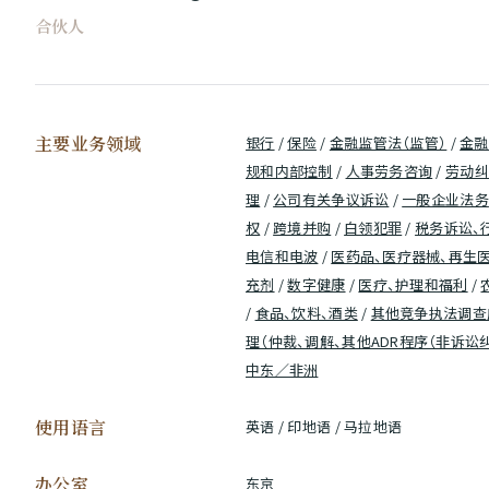
合伙人
主要业务领域
银行
/
保险
/
金融监管法（监管）
/
金融
规和内部控制
/
人事劳务咨询
/
劳动纠
理
/
公司有关争议诉讼
/
一般企业法务
权
/
跨境并购
/
白领犯罪
/
税务诉讼、
电信和电波
/
医药品、医疗器械、再生
充剂
/
数字健康
/
医疗、护理和福利
/
/
食品、饮料、酒类
/
其他竞争执法调查
理（仲裁、调解、其他ADR程序（非诉讼
中东／非洲
使用语言
英语 / 印地语 / 马拉地语
办公室
东京