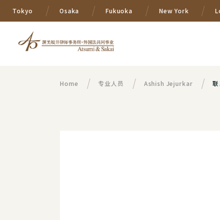
Tokyo
Osaka
Fukuoka
New York
L
Home
专业人员
Ashish Jejurkar
联