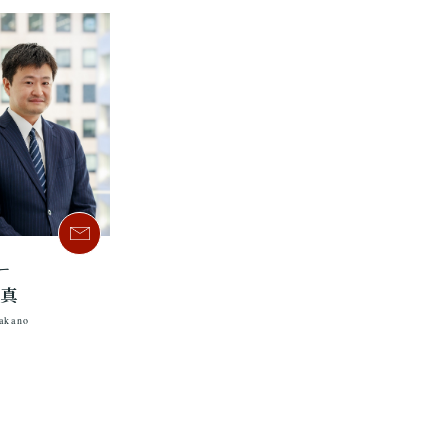
ー
 真
akano