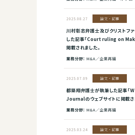
2025.08.27
論文・記事
川村彰志弁護士及びクリストファ
した記事「Court ruling on Mak
掲載されました。
業務分野：
M&A／企業再編
2025.07.09
論文・記事
都築翔弁護士が執筆した記事「Will Toky
Journalのウェブサイトに掲載
業務分野：
M&A／企業再編
2025.03.24
論文・記事