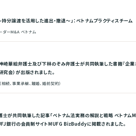
～持分譲渡を活用した進出・撤退～」：ベトナムプラクティスチーム
ーダーM&A ベトナム
神崎華絵弁護士及び下林のぞみ弁護士が共同執筆した書籍『企業
研究会）が出版されました。
（相続、事業承継、離婚、婚前契約）
士が共同執筆した記事「ベトナム法実務の解説と戦略 ベトナム
J銀行の会員制サイトMUFG BizBuddyに掲載されました。