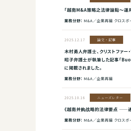
「越南M&A策略之法律論點～運
業務分野：
M&A／企業再編 クロスボ
2025.12.17
論文・記事
木村勇人弁護士、クリストファー
昭子弁護士が執筆した記事「Buoyant h
に掲載されました。
業務分野：
M&A／企業再編
2025.10.16
ニューズレター
《越南并购战略的法律要点 ——
業務分野：
M&A／企業再編 クロスボ