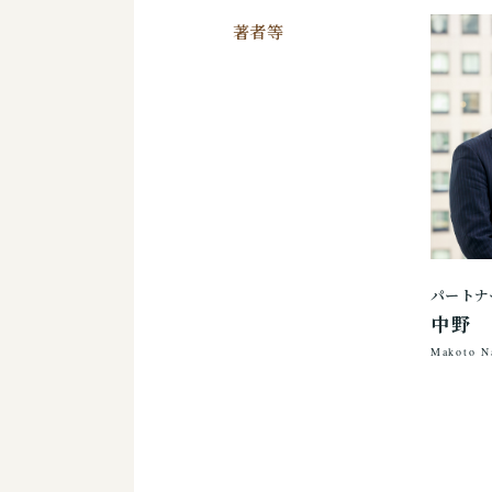
著者等
パートナ
中野
Makoto N