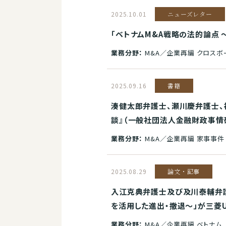
2025.10.01
ニューズレター
「ベトナムM&A戦略の法的論点 
業務分野：
M&A／企業再編 クロスボ
2025.09.16
書籍
湊健太郎弁護士、瀬川慶弁護士、
談』（一般社団法人金融財政事情
業務分野：
M&A／企業再編 家事事件
2025.08.29
論文・記事
入江克典弁護士及び及川泰輔弁護
を活用した進出・撤退～」が三菱UF
業務分野：
M&A／企業再編 ベトナム