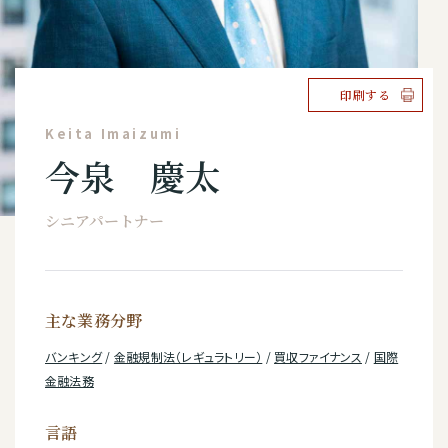
印刷する
Keita Imaizumi
今泉 慶太
シニアパートナー
主な業務分野
バンキング
/
金融規制法（レギュラトリー）
/
買収ファイナンス
/
国際
金融法務
言語