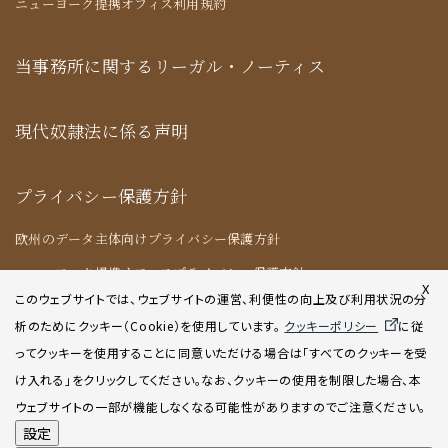
ニューヨーク提携オフィス利用規約
当事務所に関するリーガル・ノーティス
現代奴隷法に係る声明
プライバシー保護方針
欧州のデータ主体向けプライバシー保護方針
ニューヨーク提携オフィスプライバシー保護方針
X
このウェブサイトでは、ウェブサイトの運営、利便性の向上及び利用状況の分
析のためにクッキー（Cookie）を使用してい
ます。
クッキーポリシー
に従
クッキーポリシー
ってクッキーを使用することに同意いただける場合は「すべてのクッキーを受
け入れる」をクリックしてください。なお、クッキーの使用を制限した場合、本
AIポリシー
ウェブサイトの一部が機能しなくなる可能性がありますのでご注意ください。
設定