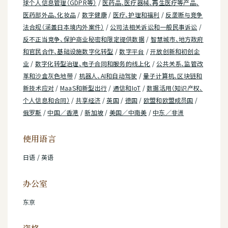
球个人信息管理（GDPR等）
/
医药品、医疗器械、再生医疗等产品、
医药部外品、化妆品
/
数字健康
/
医疗、护理和福利
/
反垄断与竞争
法合规（涵盖日本境内外案件）
/
公司法相关诉讼和一般民事诉讼
/
反不正当竞争、保护商业秘密和限定提供数据
/
智慧城市、地方政府
和官民合作、基础设施数字化转型
/
数字平台
/
开放创新和初创企
业
/
数字化转型治理、电子合同和服务的线上化
/
公共关系、监管改
革和沙盒灰色地带
/
机器人、AI和自动驾驶
/
量子计算机、区块链和
新技术应对
/
MaaS和新型出行
/
通信和IoT
/
数据活用（知识产权、
个人信息和合同）
/
共享经济
/
英国
/
德国
/
欧盟和欧盟成员国
/
俄罗斯
/
中国／香港
/
新加坡
/
美国／中南美
/
中东／非洲
使用语言
日语 / 英语
办公室
东京