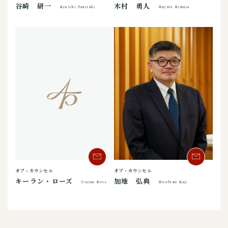
谷崎 研一
木村 勇人
Kenichi Tanizaki
Hayato Kimura
オブ・カウンセル
オブ・カウンセル
加地 弘典
キーラン・ローズ
Hirofumi Kaji
Ciaran Rose