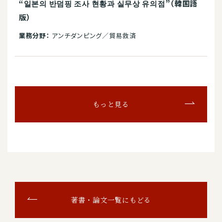
“일본의 반덤핑 조사 현황과 실무상 유의점”（韓国語
版）
業務分野：
アンチダンピング／貿易救済
もっと見る
著書・論文一覧にもどる