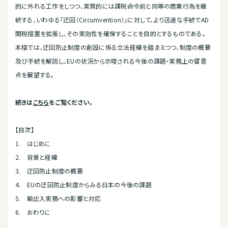
的に外れる工作をしつつ、実質的には課税命令前と同等の商業行為を継
続する、いわゆる「迂回（Circumvention）」に対して、より迅速な手続でAD
関税措置を拡張し、その実効性を確保することを目的とするものである。
本稿では、迂回防止制度の創設に係る立法経緯を踏まえつつ、制度の概要
及び手続を解説し、EUの状況から示唆される今後の課題・実務上の留意
点を展望する。
続きは
こちら
をご覧ください。
【目次】
1. はじめに
2. 背景と経緯
3. 迂回防止制度の概要
4. EUの迂回防止制度からみる日本の今後の課題
5. 輸出入実務への影響と対応
6. おわりに