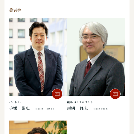
著者等
パートナー
顧問/コンサルタント
手塚 崇史
須網 隆夫
Takashi Tezuka
Takao Suami