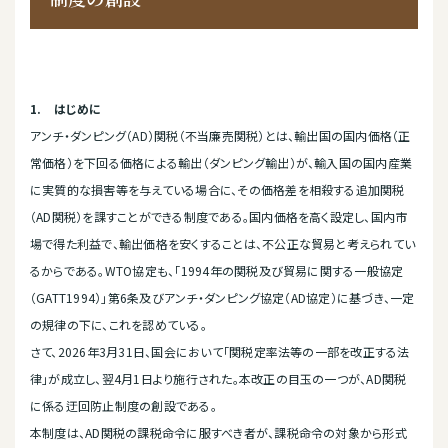
1.
はじめに
アンチ・ダンピング（AD）関税（不当廉売関税）とは、輸出国の国内価格（正
常価格）を下回る価格による輸出（ダンピング輸出）が、輸入国の国内産業
に実質的な損害等を与えている場合に、その価格差を相殺する追加関税
（AD関税）を課すことができる制度である。国内価格を高く設定し、国内市
場で得た利益で、輸出価格を安くすることは、不公正な貿易と考えられてい
るからである。WTO協定も、「1994年の関税及び貿易に関する一般協定
（GATT1994）」第6条及びアンチ・ダンピング協定（AD協定）に基づき、一定
の規律の下に、これを認めている。
さて、2026年3月31日、国会において「関税定率法等の一部を改正する法
律」が成立し、翌4月1日より施行された。本改正の目玉の一つが、AD関税
に係る迂回防止制度の創設である。
本制度は、AD関税の課税命令に服すべき者が、課税命令の対象から形式