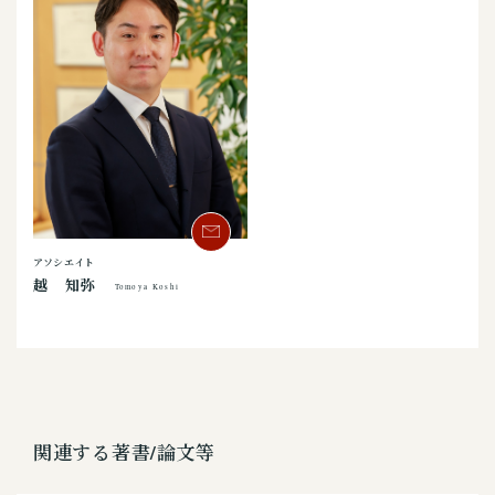
アソシエイト
越 知弥
Tomoya Koshi
関連する著書/論文等